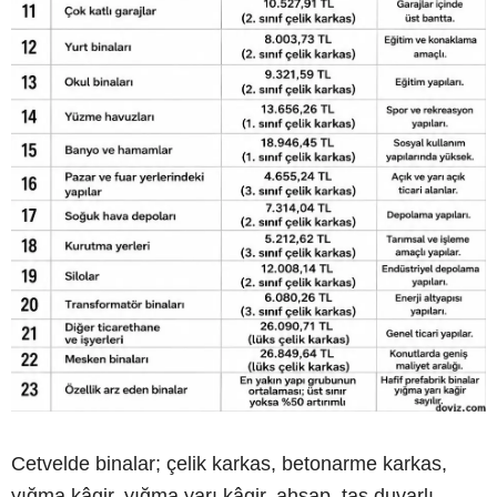
Cetvelde binalar; çelik karkas, betonarme karkas,
yığma kâgir, yığma yarı kâgir, ahşap, taş duvarlı,