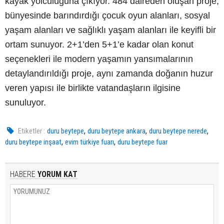
kayak yolculuğuna çıkıyor. 484 daireden oluşan proje,
bünyesinde barındırdığı çocuk oyun alanları, sosyal
yaşam alanları ve sağlıklı yaşam alanları ile keyifli bir
ortam sunuyor. 2+1’den 5+1’e kadar olan konut
seçenekleri ile modern yaşamın yansımalarının
detaylandırıldığı proje, aynı zamanda doğanın huzur
veren yapısı ile birlikte vatandaşların ilgisine
sunuluyor.
,
,
,
Etiketler :
duru beytepe
duru beytepe ankara
duru beytepe nerede
,
,
duru beytepe inşaat
evim türkiye fuarı
duru beytepe fuar
HABERE
YORUM KAT