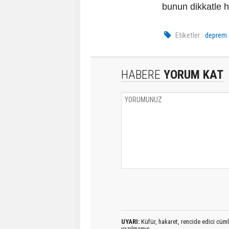
bunun dikkatle h
Etiketler :
deprem 
HABERE
YORUM KAT
UYARI:
Küfür, hakaret, rencide edici cümlel
yazılmamış,