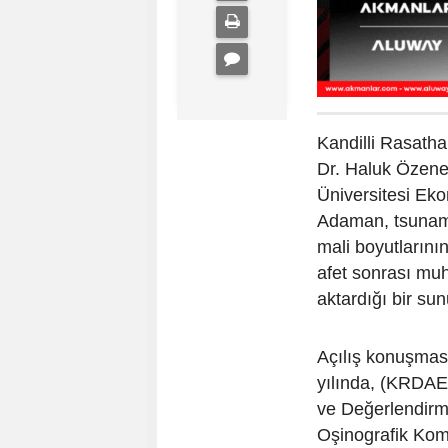
Kandilli Rasath
Dr. Haluk Özener
Üniversitesi Eko
Adaman, tsunami 
mali boyutlarını
afet sonrası muh
aktardığı bir su
Açılış konuşmas
yılında, (KRDAE
ve Değerlendir
Oşinografik Kom