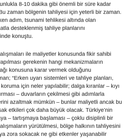
unlukla 8-10 dakika gibi önemli bir süre kadar
u zaman bölgenin tahliyesi için yeterli bir zaman.
eken adım, tsunami tehlikesi altında olan
atla desteklenmiş tahliye planlarını
linde konuştu.
lışmaları ile maliyetler konusunda fikir sahibi
yapılması gerekenin hangi mekanizmaların
ağı konusuna karar vermek olduğunu
n; “Erken uyarı sistemleri ve tahliye planları,
oruma için neler yapılabilir; dalga kıranlar – kıyı
rması – duvarların çekilmesi gibi adımlarla
erini azaltmak mümkün – bunlar maliyetli ancak bu
ak etkileri çok daha büyük olacak. Türkiye’nin
a – tartışmaya başlaması – çoklu disiplinli bir
alışmaların yürütülmesi, bölge halkının tahliyesini
a zora sokacak ne gibi etkenler yaşanabilir