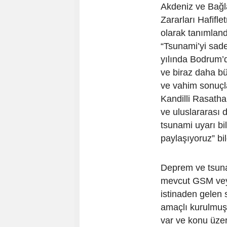
Akdeniz ve Bağla
Zararları Hafifl
olarak tanımland
“Tsunami’yi sad
yılında Bodrum’d
ve biraz daha b
ve vahim sonuçla
Kandilli Rasatha
ve uluslararası 
tsunami uyarı bi
paylaşıyoruz” bil
Deprem ve tsuna
mevcut GSM veya
istinaden gelen 
amaçlı kurulmuş 
var ve konu üzer