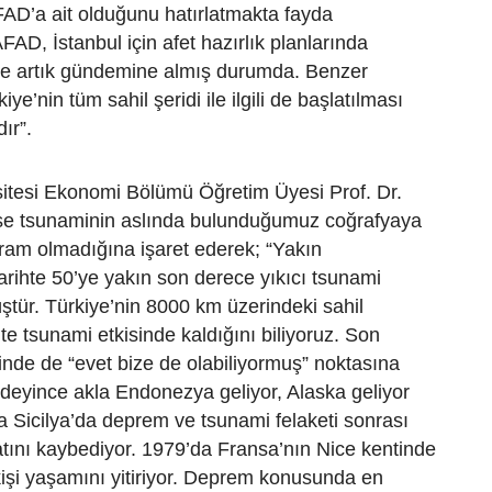
AD’a ait olduğunu hatırlatmakta fayda
FAD, İstanbul için afet hazırlık planlarında
 de artık gündemine almış durumda. Benzer
iye’nin tüm sahil şeridi ile ilgili de başlatılması
ır”.
sitesi Ekonomi Bölümü Öğretim Üyesi Prof. Dr.
se tsunaminin aslında bulunduğumuz coğrafyaya
ram olmadığına işaret ederek; “Yakın
rihte 50’ye yakın son derece yıkıcı tsunami
ştür. Türkiye’nin 8000 km üzerindeki sahil
hte tsunami etkisinde kaldığını biliyoruz. Son
de de “evet bize de olabiliyormuş” noktasına
deyince akla Endonezya geliyor, Alaska geliyor
 Sicilya’da deprem ve tsunami felaketi sonrası
atını kaybediyor. 1979’da Fransa’nın Nice kentinde
işi yaşamını yitiriyor. Deprem konusunda en