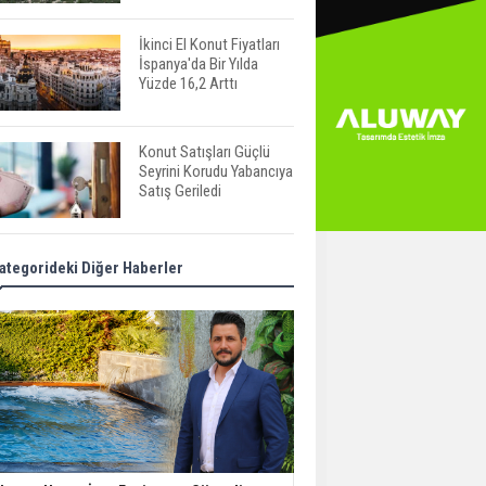
İkinci El Konut Fiyatları
İspanya'da Bir Yılda
Yüzde 16,2 Arttı
Konut Satışları Güçlü
Seyrini Korudu Yabancıya
Satış Geriledi
ABD'de İnşaat
ategorideki Diğer Haberler
Harcamaları Geriledi
Tercih Döneminde
Barınma Telaşı Başladı
Aileden Miras Kalan Ev