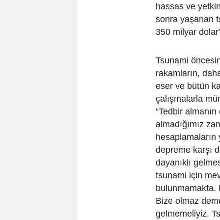
hassas ve yetki
sonra yaşanan t
350 milyar dolar
Tsunami öncesin
rakamların, daha 
eser ve bütün ka
çalışmalarla mü
“Tedbir almanın 
almadığımız zam
hesaplamaların 
depreme karşı de
dayanıklı gelme
tsunami için mev
bulunmamakta. Pet
Bize olmaz dem
gelmemeliyiz. Ts