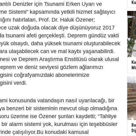
Ku
ntılı Denizler için Tsunami Erken Uyarı ve
etme Sistemi” kapsamında yetkili hizmet sağlayıcı
ığını hatırlatan, Prof. Dr. Haluk Özener;
ece uzak doğuda olacak diye düşünüyoruz 2017
a tsunami afeti gerçekleşti. Deprem gündüz vakti
üyük olsaydı, daha yüksek tsunami oluşturabilecek
ra ulaşabilecek can ve mal kaybı yaşanabilirdi.
nesi ve Deprem Araştırma Enstitüsü olarak ulusal
Ka
deprem ve deniz seviyesi gözlem ağlarımızı
Mü
lgisini coğrafyamızdaki abonelerimize
gisini verdi.
mi konusunda vatandaşın nasıl uyarılacağı, bir
 benzeri bir sisteminin mevcut olup olmadığına
soru üzerine ise Özener şunları kaydetti; “Tahliye
bir alarm sistemi yok, kurulması için teşebbüsler
Ba
Di
inde çalışılıyor.Bu konudaki kamusal