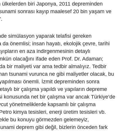
n ülkelerden biri Japonya, 2011 depreminden
sunami sonrası kayıp maalesef 20 bin yaşam ve
”.
de simülasyon yaparak telafisi gereken
da önemlisi; insan hayatı, ekolojik çevre, tarihi
yıpların en aza indirgenmesinin detaylı
mkün olacağını ifade eden Prof. Dr. Adaman;
da bir maliyeti var ama tedbir almalıyız. Tedbir
an tsunami vurunca ne gibi maliyetler olacak, bu
yapılması önemli. İzmit depreminden sonra
taylı bir çalışma yapıldı ve yapıların depreme
si konusunda net bir çalışma var ancak Türkiye’de
cut yönetmeliklerde kapsamlı bir çalışma
ro kimya tesisleri, enerji üretim tesisleri vb.
ekle bu konuyu görmezden gelemeyiz,
unami deprem gibi değil, bizlerin önceden fark