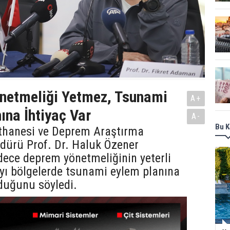
netmeliği Yetmez, Tsunami
A+
ına İhtiyaç Var
A-
Bu K
athanesi ve Deprem Araştırma
dürü Prof. Dr. Haluk Özener
dece deprem yönetmeliğinin yeterli
ıyı bölgelerde tsunami eylem planına
duğunu söyledi.