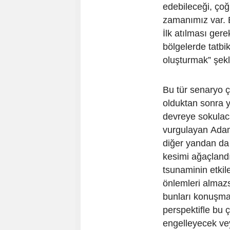
edebileceği, çoğ
zamanımız var. B
İlk atılması ger
bölgelerde tatbik
oluşturmak” şek
Bu tür senaryo ça
olduktan sonra 
devreye sokulac
vurgulayan Adama
diğer yandan da k
kesimi ağaçlandı
tsunaminin etkil
önlemleri almazs
bunları konuşmay
perspektifle bu ç
engelleyecek vey