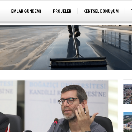
EMLAK GÜNDEMİ
PROJELER
KENTSEL DÖNÜŞÜM
TİCARİ PROJELER
ARSA-ARAZİ
İMAR