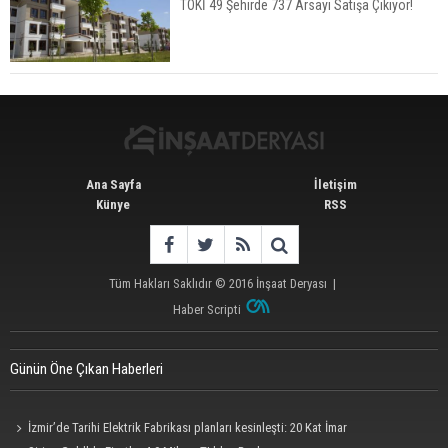
TOKİ 49 Şehirde 737 Arsayı Satışa Çıkıyor!
TOKİ 51 İlde 540 Konut ve İş Yerini Satışa
Sunuyor
Ana Sayfa
İletişim
Künye
RSS
Tüm Hakları Saklıdır © 2016
İnşaat Deryası
|
Haber Scripti
Günün Öne Çıkan Haberleri
İzmir’de Tarihi Elektrik Fabrikası planları kesinleşti: 20 Kat İmar