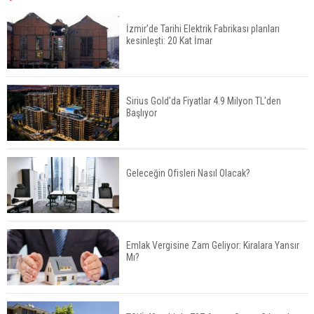
İzmir’de Tarihi Elektrik Fabrikası planları
kesinleşti: 20 Kat İmar
Fuzul’den Konut ve Araç Finansmanında Kişiye
Özel Terzi Usulü Planlama
Sirius Gold'da Fiyatlar 4.9 Milyon TL'den
Başlıyor
Urla’da 8 Arsa 409 Milyon TL’ye Satışta
Geleceğin Ofisleri Nasıl Olacak?
Kalyon İnşaat BAE'nin İlk Yüksek Hızlı Demiryolu
Hattını İnşa Ediyor
Emlak Vergisine Zam Geliyor: Kiralara Yansır
Mı?
ABD'de Konut Kredisi Faizi Son Bir Yılın En
Yüksek Seviyesinde