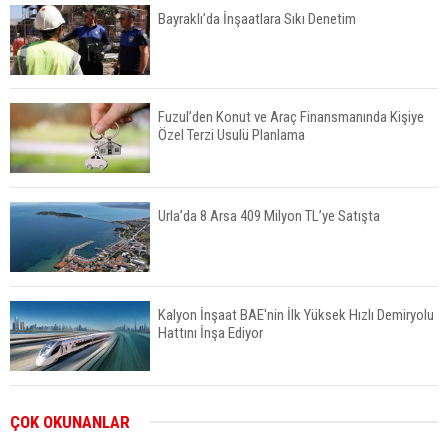
Bayraklı’da İnşaatlara Sıkı Denetim
Fuzul’den Konut ve Araç Finansmanında Kişiye
Özel Terzi Usulü Planlama
Urla’da 8 Arsa 409 Milyon TL’ye Satışta
Kalyon İnşaat BAE'nin İlk Yüksek Hızlı Demiryolu
Hattını İnşa Ediyor
ABD'de Konut Kredisi Faizi Son Bir Yılın En
ÇOK OKUNANLAR
Yüksek Seviyesinde