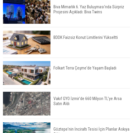
Biva Mimarlık 6. Yaz Buluşması’nda Sürpriz
Projesini Açıkladı: Biva Twins
TOKİ 51 İlde 540 Konut ve İş Yerini Satışa
Sunuyor
BDDK Faizsiz Konut Limitlerini Yükseltti
Yatırımcıların Bina Tercihi Değişiyor: Dijital Altyapı
Öne Çıkıyor
Folkart Terra Çeşme'de Yaşam Başladı
TOKİ'nin Kiralık Sosyal Konut Modeli Kiraları
Düşürür Mü?
Vakıf GYO İzmir’de 660 Milyon TL’ye Arsa
Satın Aldı
İkinci El Konut Fiyatları İspanya'da Bir Yılda
Yüzde 16,2 Arttı
Göztepe'nin İnciraltı Tesisi İçin Planlar Askıya