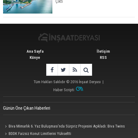
Çıktı
Konut Satışları Güçlü Seyrini Korudu Yabancıya
Satış Geriledi
Ana Sayfa
İletişim
Künye
RSS
Tüm Hakları Saklıdır © 2016
İnşaat Deryası
|
Haber Scripti
Günün Öne Çıkan Haberleri
Biva Mimarlık 6. Yaz Buluşması’nda Sürpriz Projesini Açıkladı: Biva Twins
BDDK Faizsiz Konut Limitlerini Yükseltti