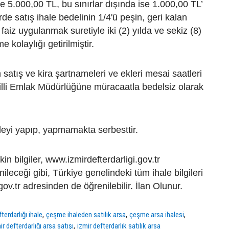
nde 5.000,00 TL, bu sınırlar dışında ise 1.000,00 TL’
irde satış ihale bedelinin 1/4'ü peşin, geri kalan
faiz uygulanmak suretiyle iki (2) yılda ve sekiz (8)
e kolaylığı getirilmiştir.
 satış ve kira şartnameleri ve ekleri mesai saatleri
lli Emlak Müdürlüğüne müracaatla bedelsiz olarak
eyi yapıp, yapmamakta serbesttir.
şkin bilgiler, www.izmirdefterdarligi.gov.tr
leceği gibi, Türkiye genelindeki tüm ihale bilgileri
ov.tr adresinden de öğrenilebilir. İlan Olunur.
,
,
,
fterdarlığı ihale
çeşme ihaleden satılık arsa
çeşme arsa ihalesi
,
ir defterdarlığı arsa satışı
izmir defterdarlık satılık arsa