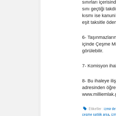
sınırları içerisi
sını geçtiği takd
kısmı ise kanuni 
eşit taksitle ödem
6- Taşınmazların
içinde Çeşme Mi
görülebilir.
7- Komisyon ihal
8- Bu ihaleye ili
adresinden öğreni
www.milliemlak.g
Etiketler :
izmir de
,
çeşme satılık arsa
izm