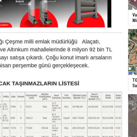
Va
Mi
lığı Çeşme milli emlak müdürlüğü Alaçatı,
k ve Altınkum mahallelerinde 8 milyon 92 bin TL
ayı satışa çıkardı. Çoğu konut imarlı arsaların
9 nisan perşembe günü gerçekleşecek.
TO
ACAK TAŞINMAZLARIN LİSTESİ
Sa