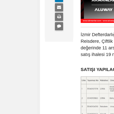
İzmir Defterdar
Reisdere, Çiftli
değerinde 11 ars
satış ihalesi 1
SATIŞI YAPIL