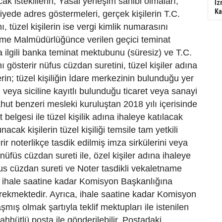
cak isteklilerin; Yasal yerleşim sahibi olmaları,
İz
Ka
kiyede adres göstermeleri, gerçek kişilerin T.C.
, tüzel kişilerin ise vergi kimlik numarasını
eşme Malmüdürlüğünce verilen geçici teminat
ilgili banka teminat mektubunu (süresiz) ve T.C.
 gösterir nüfus cüzdan suretini, tüzel kişiler adına
rin; tüzel kişiliğin İdare merkezinin bulunduğu yer
ya siciline kayıtlı bulunduğu ticaret veya sanayi
ut benzeri mesleki kuruluştan 2018 yılı içerisinde
t belgesi ile tüzel kişilik adına ihaleye katılacak
nacak kişilerin tüzel kişiliği temsile tam yetkili
rir noterlikçe tasdik edilmiş imza sirkülerini veya
üfüs cüzdan sureti ile, özel kişiler adına ihaleye
fus cüzdan sureti ve Noter tasdikli vekaletname
kte ihale saatine kadar Komisyon Başkanlığına
rekmektedir. Ayrıca, ihale saatine kadar Komisyon
mış olmak şartıyla teklif mektupları ile istenilen
aahhütlü posta ile gönderilebilir. Postadaki