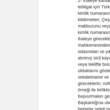
2- İhaleye katıla
tebligat için Tür
kimlik numarasını
bildirmeleri, Ç
makbuzunu veya 
kimlik numarasını
ihaleye girecekle
mahkemesinden ve
odasından ve yah
alınmış sicil kayı
veya teklifte bulu
olduklarını göste
vekaletname ve n
gireceklerin; nü
örneği ile birli
başvurmaları ge
Başkanlığına ulaş
belgeler iadeli t