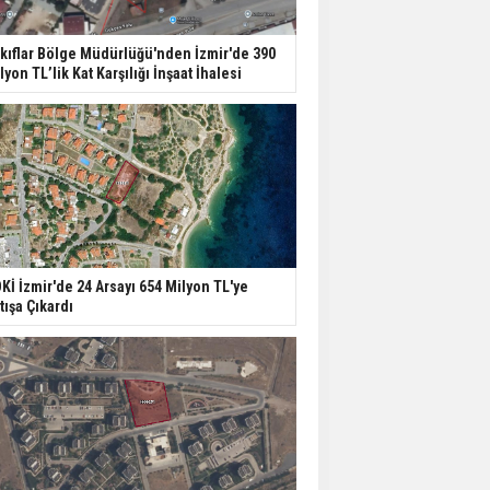
ABD'de İnşaat
kıflar Bölge Müdürlüğü'nden İzmir'de 390
Harcamaları Geriledi
lyon TL’lik Kat Karşılığı İnşaat İhalesi
Tercih Döneminde
Barınma Telaşı Başladı
Aileden Miras Kalan Ev
Nasıl Satılır?
Kİ İzmir'de 24 Arsayı 654 Milyon TL'ye
tışa Çıkardı
İstanbul'da 15 Bin Kiralık
Sosyal Konut Eylülde
Kiraya Verilecek