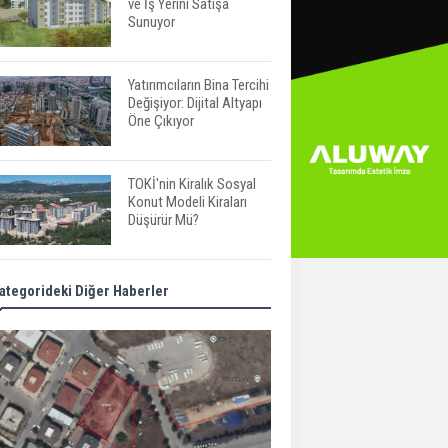
ve İş Yerini Satışa
Sunuyor
Yatırımcıların Bina Tercihi
Değişiyor: Dijital Altyapı
Öne Çıkıyor
TOKİ'nin Kiralık Sosyal
Konut Modeli Kiraları
Düşürür Mü?
İkinci El Konut Fiyatları
ategorideki Diğer Haberler
İspanya'da Bir Yılda
Yüzde 16,2 Arttı
Konut Satışları Güçlü
Seyrini Korudu Yabancıya
Satış Geriledi