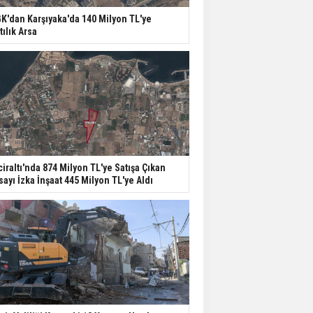
K'dan Karşıyaka'da 140 Milyon TL'ye
tılık Arsa
ciraltı'nda 874 Milyon TL'ye Satışa Çıkan
sayı İzka İnşaat 445 Milyon TL'ye Aldı