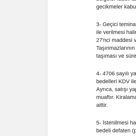
gecikmeler kabul
3- Geçici temin
ile verilmesi ha
27'nci maddesi 
Taşınmazlarının 
taşıması ve süre
4- 4706 sayılı y
bedelleri KDV il
Ayrıca, satışı y
muaftır. Kiralama
aittir.
5- İstenilmesi ha
bedeli defaten (