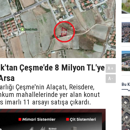
ık'tan Çeşme'de 8 Milyon TL'ye
A+
 Arsa
A-
Bu K
arlığı Çeşme'nin Alaçatı, Reisdere,
tınkum mahallelerinde yer alan konut
s imarlı 11 arsayı satışa çıkardı.