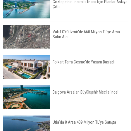
Göztepe'nin İnciraltı Tesisi İçin Planlar Askıya
Çıktı
TOKİ 51 İlde 540 Konut ve İş Yerini Satışa
Sunuyor
Vakıf GYO İzmir’de 660 Milyon TL’ye Arsa
Satın Aldı
Yatırımcıların Bina Tercihi Değişiyor: Dijital Altyapı
Öne Çıkıyor
Folkart Terra Çeşme'de Yaşam Başladı
TOKİ'nin Kiralık Sosyal Konut Modeli Kiraları
Düşürür Mü?
Balçova Arsaları Büyükşehir Meclisi'nde!
İkinci El Konut Fiyatları İspanya'da Bir Yılda
Yüzde 16,2 Arttı
Urla’da 8 Arsa 409 Milyon TL’ye Satışta
Konut Satışları Güçlü Seyrini Korudu Yabancıya