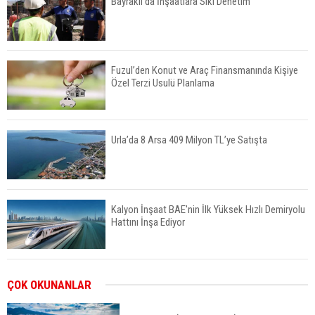
Bayraklı’da İnşaatlara Sıkı Denetim
Fuzul’den Konut ve Araç Finansmanında Kişiye
Özel Terzi Usulü Planlama
Urla’da 8 Arsa 409 Milyon TL’ye Satışta
Kalyon İnşaat BAE'nin İlk Yüksek Hızlı Demiryolu
Hattını İnşa Ediyor
ABD'de Konut Kredisi Faizi Son Bir Yılın En
ÇOK OKUNANLAR
Yüksek Seviyesinde