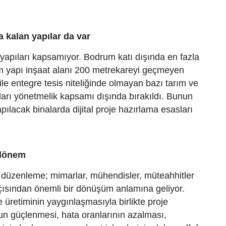
 kalan yapılar da var
apıları kapsamıyor. Bodrum katı dışında en fazla
lam yapı inşaat alanı 200 metrekareyi geçmeyen
ile entegre tesis niteliğinde olmayan bazı tarım ve
ları yönetmelik kapsamı dışında bırakıldı. Bunun
pılacak binalarda dijital proje hazırlama esasları
 dönem
düzenleme; mimarlar, mühendisler, müteahhitler
çısından önemli bir dönüşüm anlamına geliyor.
e üretiminin yaygınlaşmasıyla birlikte proje
n güçlenmesi, hata oranlarının azalması,