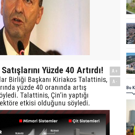
Satışlarını Yüzde 40 Artırdı!
A+
r Birliği Başkanı Kiriakos Talattinis,
A-
rında yüzde 40 oranında artış
Bu K
yledi. Talattinis, Çin’in yaptığı
sektöre etkisi olduğunu söyledi.