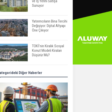
ve İş Yerini Satışa
Sunuyor
Yatırımcıların Bina Tercihi
Değişiyor: Dijital Altyapı
Öne Çıkıyor
TOKİ'nin Kiralık Sosyal
Konut Modeli Kiraları
Düşürür Mü?
İkinci El Konut Fiyatları
ategorideki Diğer Haberler
İspanya'da Bir Yılda
Yüzde 16,2 Arttı
Konut Satışları Güçlü
Seyrini Korudu Yabancıya
Satış Geriledi