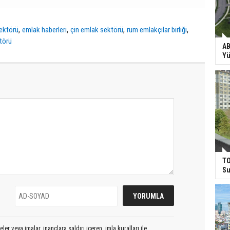
,
,
,
,
ektörü
emlak haberleri
çin emlak sektörü
rum emlakçılar birliği
törü
AB
Yü
TO
Su
er veya imalar, inançlara saldırı içeren, imla kuralları ile