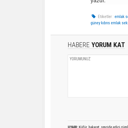
yazdı.
Etiketler :
emlak s
güney kıbrıs emlak sek
HABERE
YORUM KAT
UYARI:
Küfür, hakaret, rencide edici cümlel