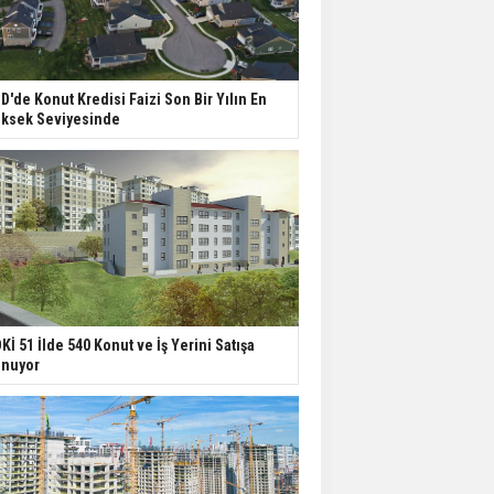
D'de Konut Kredisi Faizi Son Bir Yılın En
ksek Seviyesinde
Kİ 51 İlde 540 Konut ve İş Yerini Satışa
nuyor