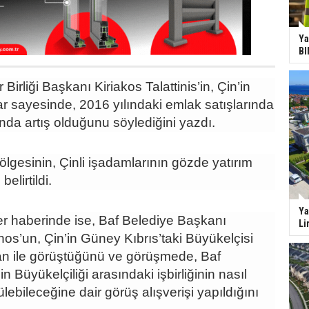
Ya
BI
irliği Başkanı Kiriakos Talattinis’in, Çin’in
lar sayesinde, 2016 yılındaki emlak satışlarında
da artış olduğunu söylediğini yazdı.
lgesinin, Çinli işadamlarının gözde yatırım
elirtildi.
Ya
er haberinde ise, Baf Belediye Başkanı
Li
s’un, Çin’in Güney Kıbrıs’taki Büyükelçisi
n ile görüştüğünü ve görüşmede, Baf
in Büyükelçiliği arasındaki işbirliğinin nasıl
ülebileceğine dair görüş alışverişi yapıldığını