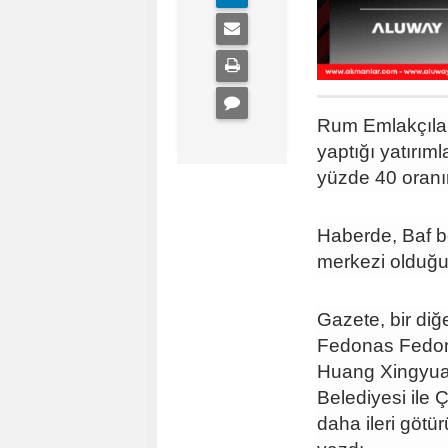
Rum Emlakçılar B
yaptığı yatırım
yüzde 40 oranın
Haberde, Baf bö
merkezi olduğu b
Gazete, bir diğ
Fedonas Fedono
Huang Xingyua
Belediyesi ile Ç
daha ileri götür