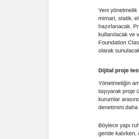
Yeni yönetmelik 
mimari, statik, e
hazırlanacak. Pr
kullanılacak ve v
Foundation Classe
olarak sunulaca
Dijital proje te
Yönetmeliğin ama
taşıyarak proje 
kurumlar arasınd
denetimini daha 
Böylece yapı ruh
geride kalırken, 