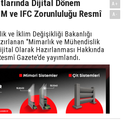
tlarında Dijital Dönem
A+
IM ve IFC Zorunluluğu Resmî
A-
lik ve İklim Değişikliği Bakanlığı
zırlanan "Mimarlık ve Mühendislik
Dijital Olarak Hazırlanması Hakkında
Resmî Gazete'de yayımlandı.