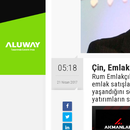
Çin, Emlak 
05:18
Rum Emlakçıla
emlak satışla
21 Nisan 2017
yaşandığını sö
yatırımların 