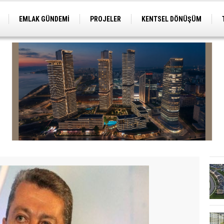
EMLAK GÜNDEMİ
PROJELER
KENTSEL DÖNÜŞÜM
TİCARİ PROJELER
ARSA-ARAZİ
İMAR