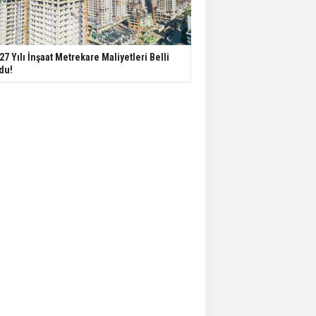
27 Yılı İnşaat Metrekare Maliyetleri Belli
du!