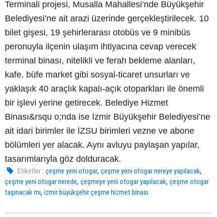
Terminali projesi, Musalla Mahallesi’nde Büyükşehir
Belediyesi’ne ait arazi üzerinde gerçekleştirilecek. 10
bilet gişesi, 19 şehirlerarası otobüs ve 9 minibüs
peronuyla ilçenin ulaşım ihtiyacına cevap verecek
terminal binası, nitelikli ve ferah bekleme alanları,
kafe, büfe market gibi sosyal-ticaret unsurları ve
yaklaşık 40 araçlık kapalı-açık otoparkları ile önemli
bir işlevi yerine getirecek. Belediye Hizmet
Binası&rsqu o;nda ise İzmir Büyükşehir Belediyesi’ne
ait idari birimler ile İZSU birimleri vezne ve abone
bölümleri yer alacak. Aynı avluyu paylaşan yapılar,
tasarımlarıyla göz dolduracak.
,
,
Etiketler :
çeşme yeni otogar
çeşme yeni otogar nereye yapılacak
,
,
çeşme yeni otogar nerede
çeşmeye yeni otogar yapılacak
çeşme otogar
,
taşınacak mı
izmir büyükşehir çeşme hizmet binası