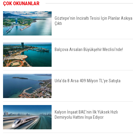
Yatırımcıların Bina Tercihi Değişiyor: Dijital Altyapı
ÇOK OKUNANLAR
Öne Çıkıyor
Göztepe'nin İnciraltı Tesisi İçin Planlar Askıya
Çıktı
TOKİ'nin Kiralık Sosyal Konut Modeli Kiraları
Düşürür Mü?
Balçova Arsaları Büyükşehir Meclisi'nde!
İkinci El Konut Fiyatları İspanya'da Bir Yılda
Yüzde 16,2 Arttı
Urla’da 8 Arsa 409 Milyon TL’ye Satışta
Konut Satışları Güçlü Seyrini Korudu Yabancıya
Satış Geriledi
Kalyon İnşaat BAE'nin İlk Yüksek Hızlı
Demiryolu Hattını İnşa Ediyor
ABD'de İnşaat Harcamaları Geriledi