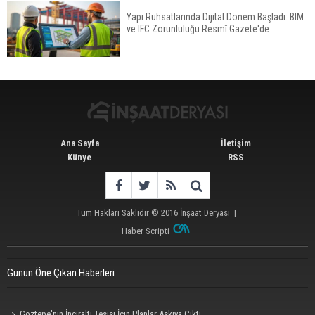
Yapı Ruhsatlarında Dijital Dönem Başladı: BIM
ve IFC Zorunluluğu Resmî Gazete'de
Tercih Döneminde Barınma Telaşı Başladı
Ana Sayfa
İletişim
Künye
RSS
Tüm Hakları Saklıdır © 2016
İnşaat Deryası
|
Haber Scripti
Günün Öne Çıkan Haberleri
Göztepe'nin İnciraltı Tesisi İçin Planlar Askıya Çıktı