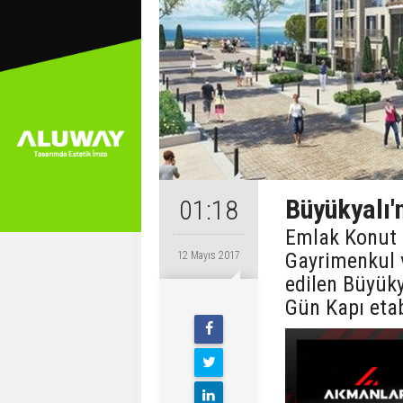
Büyükyalı'n
01:18
Emlak Konut 
Gayrimenkul 
12 Mayıs 2017
edilen Büyükya
Gün Kapı etab