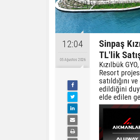
Sinpaş Kız
12:04
TL'lik Satı
05 Ağustos 2026
Kızılbük GYO,
Resort proje
satıldığını v
edildiğini du
elde edilen ge