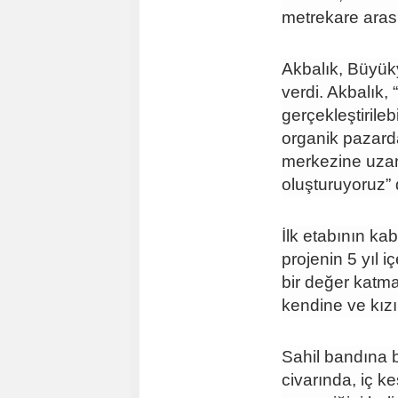
metrekare arası
Akbalık, Büyüky
verdi. Akbalık, “
gerçekleştirile
organik pazarda
merkezine uzan
oluşturuyoruz”
İlk etabının k
projenin 5 yıl 
bir değer katma
kendine ve kızı
Sahil bandına b
civarında, iç k