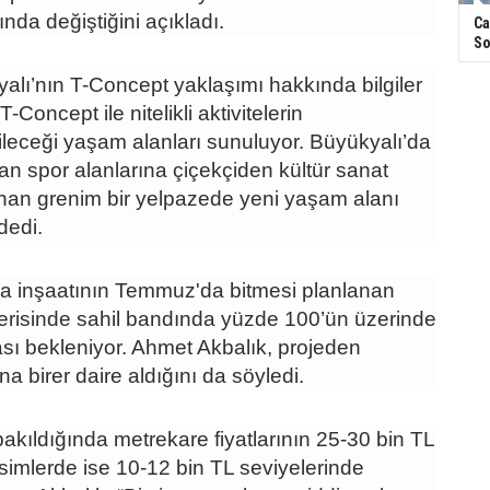
nda değiştiğini açıkladı.
Ca
So
alı’nın T-Concept yaklaşımı hakkında bilgiler
T-Concept ile nitelikli aktivitelerin
bileceği yaşam alanları sunuluyor. Büyükyalı’da
n spor alanlarına çiçekçiden kültür sanat
an grenim bir yelpazede yeni yaşam alanı
 dedi.
aba inşaatının Temmuz'da bitmesi planlanan
içerisinde sahil bandında yüzde 100’ün üzerinde
sı bekleniyor. Ahmet Akbalık, projeden
na birer daire aldığını da söyledi.
akıldığında metrekare fiyatlarının 25-30 bin TL
esimlerde ise 10-12 bin TL seviyelerinde