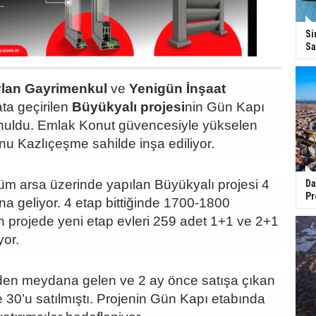
Si
Sa
ylan Gayrimenkul
ve
Yenigün İnşaat
ta geçirilen
Büyükyalı projesi
nin Gün Kapı
unuldu. Emlak Konut güvencesiyle yükselen
nu Kazlıçeşme sahilde inşa ediliyor.
m arsa üzerinde yapılan Büyükyalı projesi 4
Da
Pr
a geliyor. 4 etap bittiğinde 1700-1800
n projede yeni etap evleri 259 adet 1+1 ve 2+1
yor.
den meydana gelen ve 2 ay önce satışa çıkan
e 30’u satılmıştı. Projenin Gün Kapı etabında