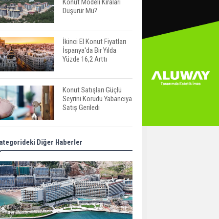
Konut Modeli Kiraları
Düşürür Mü?
İkinci El Konut Fiyatları
İspanya'da Bir Yılda
Yüzde 16,2 Arttı
Konut Satışları Güçlü
Seyrini Korudu Yabancıya
Satış Geriledi
ABD'de İnşaat
ategorideki Diğer Haberler
Harcamaları Geriledi
Tercih Döneminde
Barınma Telaşı Başladı