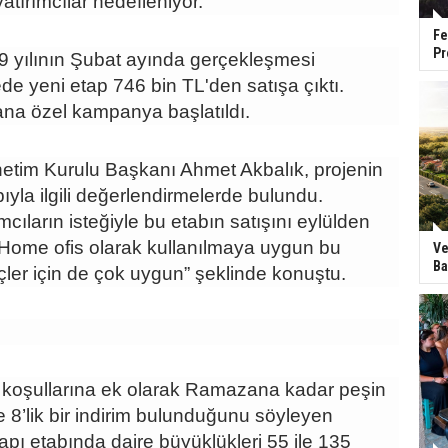
yatırımcılar hedefleniyor.
Fe
Pr
19 yılının Şubat ayında gerçekleşmesi
de yeni etap 746 bin TL'den satışa çıktı.
na özel kampanya başlatıldı.
im Kurulu Başkanı Ahmet Akbalık, projenin
bıyla ilgili değerlendirmelerde bulundu.
ımcıların isteğiyle bu etabın satışını eylülden
 Home ofis olarak kullanılmaya uygun bu
Ve
Ba
çler için de çok uygun” şeklinde konuştu.
koşullarına ek olarak Ramazana kadar peşin
 8’lik bir indirim bulunduğunu söyleyen
pı etabında daire büyüklükleri 55 ile 135