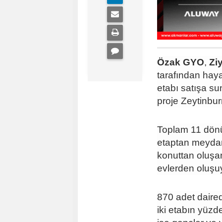
Özak GYO
,
Zi
tarafından haya
etabı satışa s
proje Zeytinbur
Toplam 11 dönü
etaptan meydan
konuttan oluşa
evlerden oluşu
870 adet daire
iki etabın yüzd