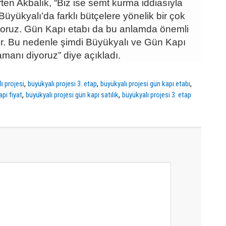
irten Akbalık, “Biz ise semt kurma iddiasıyla
Büyükyalı’da farklı bütçelere yönelik bir çok
uyoruz. Gün Kapı etabı da bu anlamda önemli
yor. Bu nedenle şimdi Büyükyalı ve Gün Kapı
amanı diyoruz” diye açıkladı.
,
,
,
ı projesi
büyükyalı projesi 3. etap
büyükyalı projesi gün kapı etabı
,
,
apı fiyat
büyükyalı projesi gün kapı satılık
büyükyalı projesi 3. etap