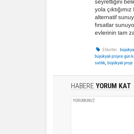
seyrettiğini bel
yola çıktığımız 
alternatif sun
fırsatlar sunu
evlerinin tam z
Etiketler :
büyükyal
büyükyalı projesi gün k
,
satılık
büyükyalı proje
HABERE
YORUM KAT