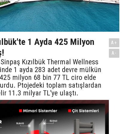
ılbük'te 1 Ayda 425 Milyon
A+
ş!
A-
 Sinpaş Kızılbük Thermal Wellness
sinde 1 ayda 283 adet devre mülkün
e 425 milyon 68 bin 77 TL ciro elde
yurdu. Ptojedeki toplam satışlardan
lir 11.3 milyar TL'ye ulaştı.