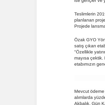
ise gençler ve 
Teslimlerin 20
planlanan proje
Projede lansma
Özak GYO Yönet
satış çıkan eta
"Özellikle yatır
mayısa çektik.
etabımızın gen
Mevcut ödeme 
alımlarda yüzde
Akbalık, Gün Ka