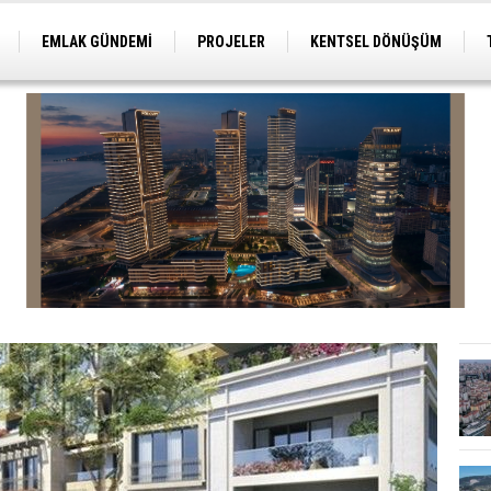
EMLAK GÜNDEMİ
PROJELER
KENTSEL DÖNÜŞÜM
TİCARİ PROJELER
ARSA-ARAZİ
İMAR