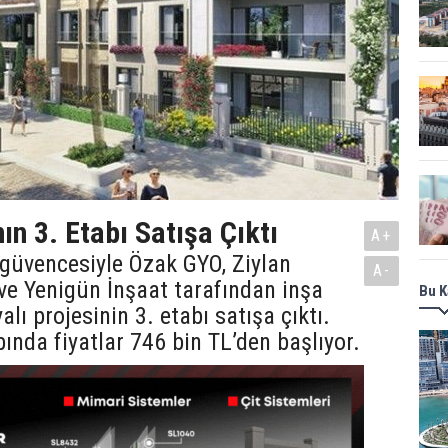
ın 3. Etabı Satışa Çıktı
A+
güvencesiyle Özak GYO, Ziylan
A-
ve Yenigün İnşaat tarafından inşa
Bu K
lı projesinin 3. etabı satışa çıktı.
ında fiyatlar 746 bin TL’den başlıyor.