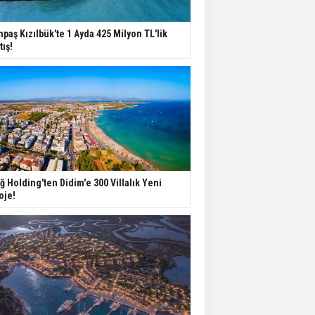
Aileden Miras Kalan Ev
npaş Kızılbük'te 1 Ayda 425 Milyon TL'lik
Nasıl Satılır?
tış!
İstanbul'da 15 Bin Kiralık
Sosyal Konut Eylülde
Kiraya Verilecek
Miras Kalan Ev ve Tarım
Arazilerinde Yeni Dönem
ğ Holding'ten Didim'e 300 Villalık Yeni
Başlıyor
oje!
Avrupa'da Konut
Yatırımında Yeni Cazip
Ülke: Fransa