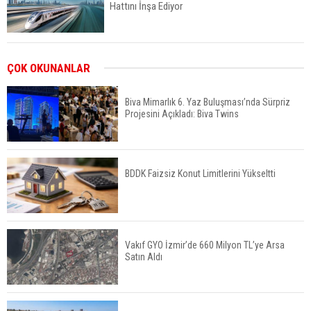
Hattını İnşa Ediyor
ABD'de Konut Kredisi Faizi Son Bir Yılın En
ÇOK OKUNANLAR
Yüksek Seviyesinde
Biva Mimarlık 6. Yaz Buluşması’nda Sürpriz
Projesini Açıkladı: Biva Twins
TOKİ 51 İlde 540 Konut ve İş Yerini Satışa
Sunuyor
BDDK Faizsiz Konut Limitlerini Yükseltti
Yatırımcıların Bina Tercihi Değişiyor: Dijital Altyapı
Öne Çıkıyor
Vakıf GYO İzmir’de 660 Milyon TL’ye Arsa
Satın Aldı
TOKİ'nin Kiralık Sosyal Konut Modeli Kiraları
Düşürür Mü?