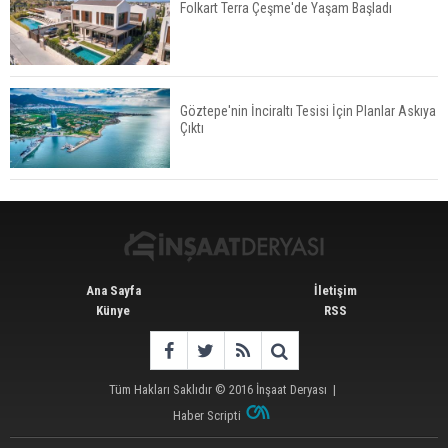
Folkart Terra Çeşme'de Yaşam Başladı
İkinci El Konut Fiyatları İspanya'da Bir Yılda
Yüzde 16,2 Arttı
Göztepe'nin İnciraltı Tesisi İçin Planlar Askıya
Çıktı
Konut Satışları Güçlü Seyrini Korudu Yabancıya
Satış Geriledi
Ana Sayfa
İletişim
Künye
RSS
Tüm Hakları Saklıdır © 2016
İnşaat Deryası
|
Haber Scripti