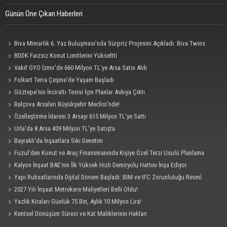
Günün Öne Çıkan Haberleri
Biva Mimarlık 6. Yaz Buluşması’nda Sürpriz Projesini Açıkladı: Biva Twins
BDDK Faizsiz Konut Limitlerini Yükseltti
Vakıf GYO İzmir’de 660 Milyon TL’ye Arsa Satın Aldı
Folkart Terra Çeşme'de Yaşam Başladı
Göztepe'nin İnciraltı Tesisi İçin Planlar Askıya Çıktı
Balçova Arsaları Büyükşehir Meclisi'nde!
Özelleştirme İdaresi 3 Arsayı 615 Milyon TL’ye Sattı
Urla’da 8 Arsa 409 Milyon TL’ye Satışta
Bayraklı’da İnşaatlara Sıkı Denetim
Fuzul’den Konut ve Araç Finansmanında Kişiye Özel Terzi Usulü Planlama
Kalyon İnşaat BAE'nin İlk Yüksek Hızlı Demiryolu Hattını İnşa Ediyor
Yapı Ruhsatlarında Dijital Dönem Başladı: BIM ve IFC Zorunluluğu Resmî
Gazete'de
2027 Yılı İnşaat Metrekare Maliyetleri Belli Oldu!
Yazlık Kiraları Günlük 75 Bin, Aylık 10 Milyon Lira!
Kentsel Dönüşüm Süreci ve Kat Maliklerinin Hakları