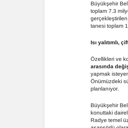
Büyükşehir Bele
toplam 7.3 mily
gerçekleştirilen
tanesi toplam 1
Isı yalıtımlı, ç
Özellikleri ve 
arasında deği
yapmak isteyen İ
Önümüzdeki sür
planlanıyor.
Büyükşehir Bel
konuttaki daire
Radye temel üzer
asansörlü olara