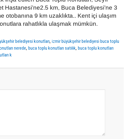
t Hastanesi’ne2.5 km, Buca Belediyesi’ne 3
 otobanına 9 km uzaklıkta.. Kent içi ulaşım
 konutlara rahatlıkla ulaşmak mümkün.
,
yükşehir belediyesi konutları
izmir büyükşehir belediyesi buca toplu
,
,
onutları nerede
buca toplu konutları satılık
buca toplu konutları
tları k