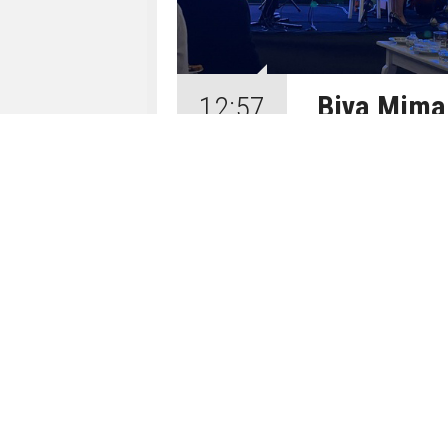
Biva Mimar
12:57
Sürpriz Pro
08 Ağustos 2026
Biva Mimarlık
Buluşmaları’n
projesinde ger
ortaklarının b
Bayraklı’daki 
tanıtıldı.