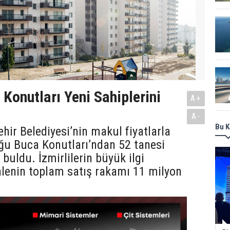
 Konutları Yeni Sahiplerini
A+
A-
Bu K
hir Belediyesi’nin makul fiyatlarla
ğu Buca Konutları’ndan 52 tanesi
 buldu. İzmirlilerin büyük ilgi
alenin toplam satış rakamı 11 milyon