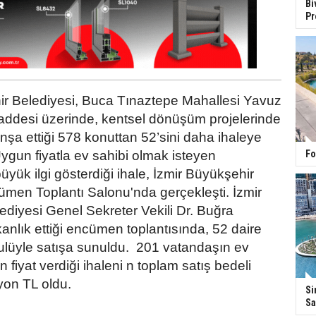
Bi
Pr
ir Belediyesi, Buca Tınaztepe Mahallesi Yavuz
addesi üzerinde, kentsel dönüşüm projelerinde
inşa ettiği 578 konuttan 52’sini daha ihaleye
Fo
Uygun fiyatla ev sahibi olmak isteyen
üyük ilgi gösterdiği ihale, İzmir Büyükşehir
ümen Toplantı Salonu'nda gerçekleşti. İzmir
diyesi Genel Sekreter Vekili Dr. Buğra
nlık ettiği encümen toplantısında, 52 daire
sulüyle satışa sunuldu. 201 vatandaşın ev
n fiyat verdiği ihaleni n toplam satış bedeli
yon TL oldu.
Si
Sa