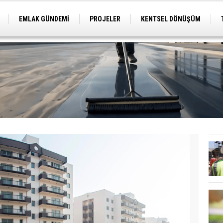
EMLAK GÜNDEMİ
PROJELER
KENTSEL DÖNÜŞÜM
TİCARİ PROJELER
ARSA-ARAZİ
İMAR