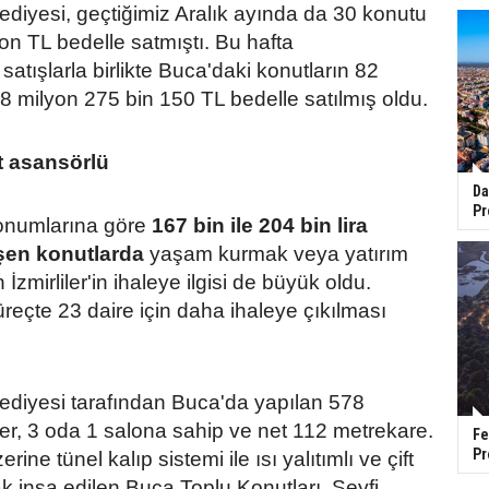
diyesi, geçtiğimiz Aralık ayında da 30 konutu
on TL bedelle satmıştı. Bu hafta
 satışlarla birlikte Buca'daki konutların 82
8 milyon 275 bin 150 TL bedelle satılmış oldu.
ift asansörlü
Da
Pr
konumlarına göre
167 bin ile 204 bin lira
şen konutlarda
yaşam kurmak veya yatırım
zmirliler'in ihaleye ilgisi de büyük oldu.
eçte 23 daire için daha ihaleye çıkılması
ediyesi tarafından Buca'da yapılan 578
ler, 3 oda 1 salona sahip ve net 112 metrekare.
Fe
Pr
ine tünel kalıp sistemi ile ısı yalıtımlı ve çift
k inşa edilen Buca Toplu Konutları, Seyfi