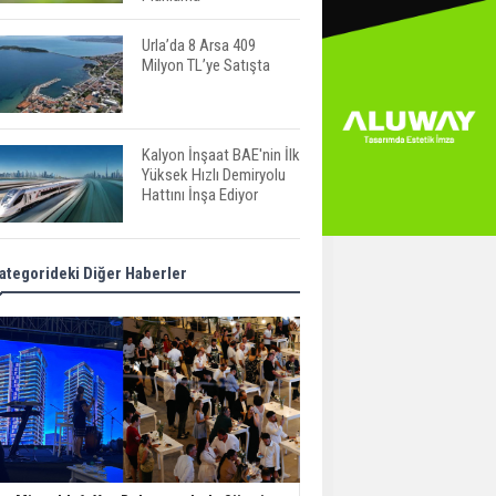
Urla’da 8 Arsa 409
Milyon TL’ye Satışta
Kalyon İnşaat BAE'nin İlk
Yüksek Hızlı Demiryolu
Hattını İnşa Ediyor
ABD'de Konut Kredisi
ategorideki Diğer Haberler
Faizi Son Bir Yılın En
Yüksek Seviyesinde
TOKİ 51 İlde 540 Konut
ve İş Yerini Satışa
Sunuyor
Yatırımcıların Bina Tercihi