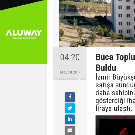
Buca Toplu
04:20
Buldu
14 Şubat 2017
İzmir Büyükşe
satışa sundu
daha sahibini
gösterdiği ih
liraya ulaştı.