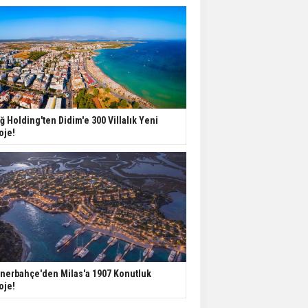
ğ Holding'ten Didim'e 300 Villalık Yeni
oje!
nerbahçe'den Milas'a 1907 Konutluk
oje!