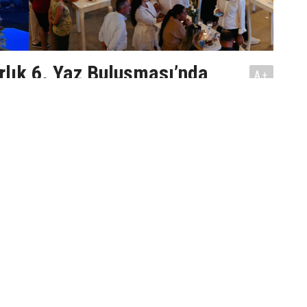
lık 6. Yaz Buluşması’nda
A+
jesini Açıkladı: Biva Twins
A-
, geleneksel hale getirdiği Biva Yaz
ın 6’ncısını Biva Loft Gencelli
çekleştirdi. Yatırımcılar ve iş
ir araya geldiği gecede, şirketin
yeni kule projesi Biva Twins ilk kez