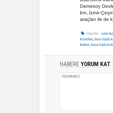
Demirsoy Devle
km, İzmir-Çeşme
araçları ile de
Etiketler :
izmir bü
,
konutları
buca toplu k
,
ihalesi
buca toplu konu
HABERE
YORUM KAT