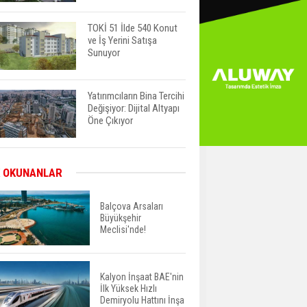
TOKİ 51 İlde 540 Konut
ve İş Yerini Satışa
Sunuyor
Yatırımcıların Bina Tercihi
Değişiyor: Dijital Altyapı
Öne Çıkıyor
TOKİ'nin Kiralık Sosyal
 OKUNANLAR
Konut Modeli Kiraları
Düşürür Mü?
Balçova Arsaları
Büyükşehir
Meclisi'nde!
İkinci El Konut Fiyatları
İspanya'da Bir Yılda
Yüzde 16,2 Arttı
Kalyon İnşaat BAE'nin
İlk Yüksek Hızlı
Konut Satışları Güçlü
Demiryolu Hattını İnşa