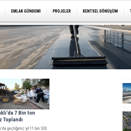
EMLAK GÜNDEMİ
PROJELER
KENTSEL DÖNÜŞÜM
TİCARİ PROJELER
ARSA-ARAZİ
İMAR
klı’da 7 Bin ton
z Toplandı
ı'da geçtiğimiz yıl 11 bin 520