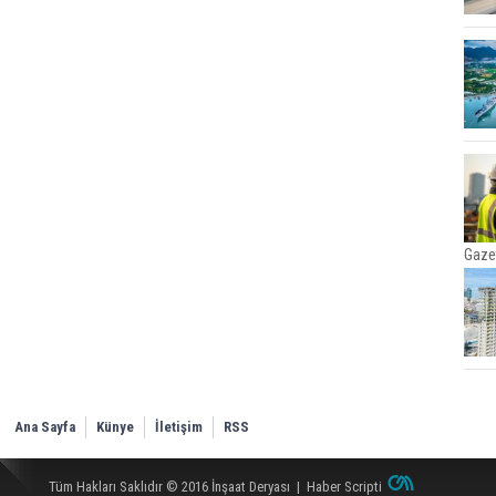
Gaze
Ana Sayfa
Künye
İletişim
RSS
Tüm Hakları Saklıdır © 2016
İnşaat Deryası
|
Haber Scripti