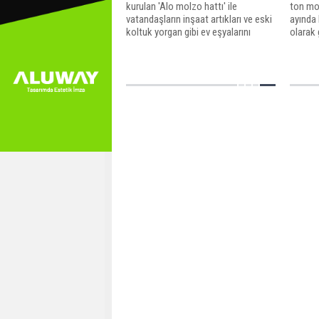
kurulan 'Alo molzo hattı' ile
ton mol
vatandaşların inşaat artıkları ve eski
ayında 
koltuk yorgan gibi ev eşyalarını
olarak 
evlerinin önünden topluyor. Günlük
molozla
40 ton moloz toplayan ekipler bu
hem de 
yılın ilk yarısında 7 bin ton moloz
geçildi.
topladı.