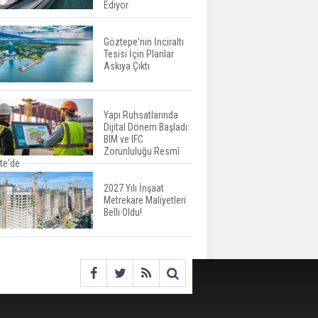
Seyrini Korudu Yabancıya
Ediyor
Satış Geriledi
Göztepe'nin İnciraltı
Tesisi İçin Planlar
ABD'de İnşaat
Askıya Çıktı
Harcamaları Geriledi
Yapı Ruhsatlarında
Dijital Dönem Başladı:
Tercih Döneminde
BIM ve IFC
Barınma Telaşı Başladı
Zorunluluğu Resmî
te'de
2027 Yılı İnşaat
Metrekare Maliyetleri
Aileden Miras Kalan Ev
Belli Oldu!
Nasıl Satılır?