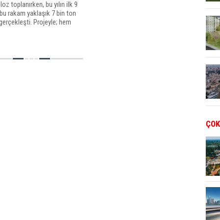
oz toplanırken, bu yılın ilk 9
bu rakam yaklaşık 7 bin ton
gerçekleşti. Projeyle; hem
rın gelişi güzel dökülmesinin
çevre kirliliğinin önüne
ÇOK