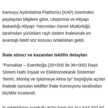
Kamuyu Aydınlatma Platformu (KAP) üzerinden
paylaşılan bilgilere göre, Ulaştırma ve Altyapı
Bakanlığı Altyapı Yatırımları Genel Müdürlüğü
tarafından yürütülen raylı sistem ihalesinde en
avantajlı teklif söz konusu ortaklıktan geldi.
İhale süreci ve kazanılan teklifin detayları
"Pursaklar – Esenboğa (20+500 ile 36+000) Raylı
Sistem Hattı İnşaat ve Elektromekanik Sistemler
Temin, Montaj ve İşletmeye Alma İşi" başlığıyla açılan
ihalede sunulan teklifler İhale Komisyonu tarafından
titizlikle incelendi.
İş ortaklığının sunduğu KDV hariç 54.411.643.707,60