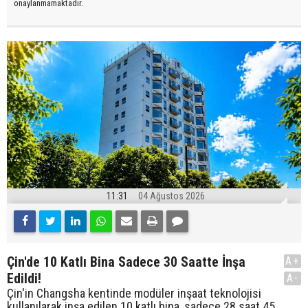
onaylanmamaktadır.
11:31
04 Ağustos 2026
Çin'de 10 Katlı Bina Sadece 30 Saatte İnşa
A+
Edildi!
A-
Çin'in Changsha kentinde modüler inşaat teknolojisi
kullanılarak inşa edilen 10 katlı bina, sadece 28 saat 45