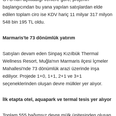
başlangıcından bu yana yapılan satışlardan elde
edilen toplam ciro ise KDV hariç 11 milyar 317 milyon
548 bin 195 TL oldu.
Marmaris'te 73 dönümlük yatırım
Satışları devam eden Sinpaş Kızılbük Thermal
Wellness Resort, Muğla'nın Marmaris ilçesi İçmeler
Mahallesi'nde 73 dönümlük arazi üzerinde inşa
ediliyor. Projede 1+0, 1+1, 2+1 ve 3+1
seçeneklerinden oluşan devre mülkler yer alıyor.
İlk etapta otel, aquapark ve termal tesis yer alıyor
Toplam 555 bağımsız devre mülk ünitesinden oluşan