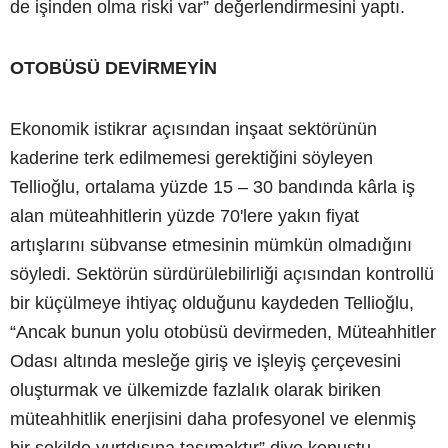
de işinden olma riski var” değerlendirmesini yaptı.
OTOBÜSÜ DEVİRMEYİN
Ekonomik istikrar açısından inşaat sektörünün
kaderine terk edilmemesi gerektiğini söyleyen
Tellioğlu, ortalama yüzde 15 – 30 bandında kârla iş
alan müteahhitlerin yüzde 70'lere yakın fiyat
artışlarını sübvanse etmesinin mümkün olmadığını
söyledi. Sektörün sürdürülebilirliği açısından kontrollü
bir küçülmeye ihtiyaç olduğunu kaydeden Tellioğlu,
“Ancak bunun yolu otobüsü devirmeden, Müteahhitler
Odası altında mesleğe giriş ve işleyiş çerçevesini
oluşturmak ve ülkemizde fazlalık olarak biriken
müteahhitlik enerjisini daha profesyonel ve elenmiş
bir şekilde yurtdışına taşımaktır” diye konuştu.