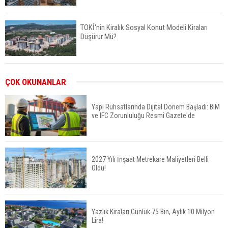
TOKİ'nin Kiralık Sosyal Konut Modeli Kiraları
Düşürür Mü?
İkinci El Konut Fiyatları İspanya'da Bir Yılda
ÇOK OKUNANLAR
Yüzde 16,2 Arttı
Yapı Ruhsatlarında Dijital Dönem Başladı: BIM
ve IFC Zorunluluğu Resmî Gazete'de
Konut Satışları Güçlü Seyrini Korudu Yabancıya
Satış Geriledi
2027 Yılı İnşaat Metrekare Maliyetleri Belli
Oldu!
ABD'de İnşaat Harcamaları Geriledi
Yazlık Kiraları Günlük 75 Bin, Aylık 10 Milyon
Lira!