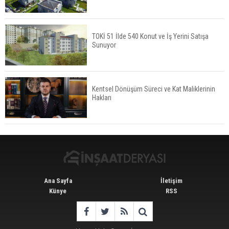
Tercih Döneminde Barınma Telaşı Başladı
TOKİ 51 İlde 540 Konut ve İş Yerini Satışa
Sunuyor
Aileden Miras Kalan Ev Nasıl Satılır?
Kentsel Dönüşüm Süreci ve Kat Maliklerinin
Hakları
İstanbul'da 15 Bin Kiralık Sosyal Konut Eylülde
Kiraya Verilecek
Ana Sayfa
İletişim
Künye
RSS