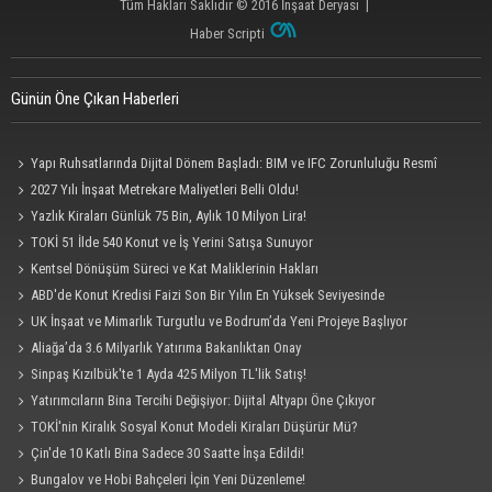
Tüm Hakları Saklıdır © 2016
İnşaat Deryası
|
Haber Scripti
Günün Öne Çıkan Haberleri
Yapı Ruhsatlarında Dijital Dönem Başladı: BIM ve IFC Zorunluluğu Resmî
Gazete'de
2027 Yılı İnşaat Metrekare Maliyetleri Belli Oldu!
Yazlık Kiraları Günlük 75 Bin, Aylık 10 Milyon Lira!
TOKİ 51 İlde 540 Konut ve İş Yerini Satışa Sunuyor
Kentsel Dönüşüm Süreci ve Kat Maliklerinin Hakları
ABD'de Konut Kredisi Faizi Son Bir Yılın En Yüksek Seviyesinde
UK İnşaat ve Mimarlık Turgutlu ve Bodrum’da Yeni Projeye Başlıyor
Aliağa’da 3.6 Milyarlık Yatırıma Bakanlıktan Onay
Sinpaş Kızılbük'te 1 Ayda 425 Milyon TL'lik Satış!
Yatırımcıların Bina Tercihi Değişiyor: Dijital Altyapı Öne Çıkıyor
TOKİ'nin Kiralık Sosyal Konut Modeli Kiraları Düşürür Mü?
Çin'de 10 Katlı Bina Sadece 30 Saatte İnşa Edildi!
Bungalov ve Hobi Bahçeleri İçin Yeni Düzenleme!