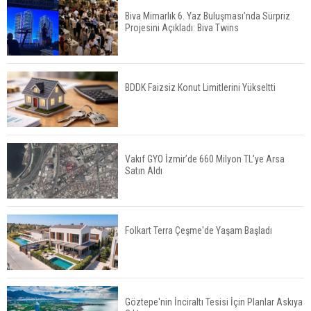
Biva Mimarlık 6. Yaz Buluşması’nda Sürpriz
Projesini Açıkladı: Biva Twins
TOKİ 51 İlde 540 Konut ve İş Yerini Satışa
Sunuyor
BDDK Faizsiz Konut Limitlerini Yükseltti
Yatırımcıların Bina Tercihi Değişiyor: Dijital Altyapı
Öne Çıkıyor
Vakıf GYO İzmir’de 660 Milyon TL’ye Arsa
Satın Aldı
TOKİ'nin Kiralık Sosyal Konut Modeli Kiraları
Düşürür Mü?
Folkart Terra Çeşme'de Yaşam Başladı
İkinci El Konut Fiyatları İspanya'da Bir Yılda
Yüzde 16,2 Arttı
Göztepe'nin İnciraltı Tesisi İçin Planlar Askıya