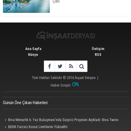
Çıktı
Konut Satışları Güçlü Seyrini Korudu Yabancıya
Satış Geriledi
Ana Sayfa
İletişim
Künye
RSS
Tüm Hakları Saklıdır © 2016
İnşaat Deryası
|
Haber Scripti
Günün Öne Çıkan Haberleri
Biva Mimarlık 6. Yaz Buluşması’nda Sürpriz Projesini Açıkladı: Biva Twins
BDDK Faizsiz Konut Limitlerini Yükseltti