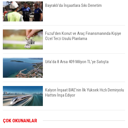
Bayraklı’da İnşaatlara Sıkı Denetim
Fuzul’den Konut ve Araç Finansmanında Kişiye
Özel Terzi Usulü Planlama
Urla’da 8 Arsa 409 Milyon TL’ye Satışta
Kalyon İnşaat BAE'nin İlk Yüksek Hızlı Demiryolu
Hattını İnşa Ediyor
ABD'de Konut Kredisi Faizi Son Bir Yılın En
ÇOK OKUNANLAR
Yüksek Seviyesinde