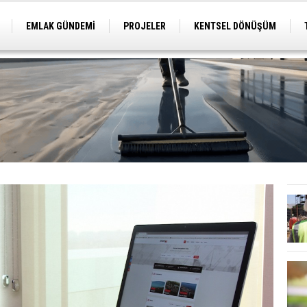
EMLAK GÜNDEMİ
PROJELER
KENTSEL DÖNÜŞÜM
TİCARİ PROJELER
ARSA-ARAZİ
İMAR