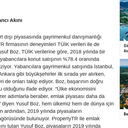
ncı Akını
urt dışı piyasasında gayrimenkul danışmanlığı
 firmasının deneyimleri TÜİK verileri ile de
Gö
As
usuf Boz, TÜİK verilerine göre, 2018 yılında bir
 yabancılara konut satışının %78.4 oranında
 çiziyor. Yabancılara gayrimenkul satışında İstanbul,
nkara gibi büyükşehirler ilk sırada yer alırken,
ri de onları takip ediyor. Boz, başarının doğru
 olduğunu ifade ediyor. "Ülke ekonomisini
zer adımlarla beraber, emlak piyasası daha da
" diyen Yusuf Boz, hem ülkemiz hem de dünya için
n ardından, 2019 yılında piyasaların
Ba
ngörüsünde bulunuyor. PropertyTR ile emlak
nı tutan Yusuf Boz, piyasaların 2019 yılında