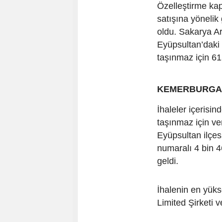
Özelleştirme ka
satışına yönelik 
oldu. Sakarya Ar
Eyüpsultan’daki
taşınmaz için 615
KEMERBURGAZ’
İhaleler içerisi
taşınmaz için ver
Eyüpsultan ilçe
numaralı 4 bin 4
geldi.
İhalenin en yüks
Limited Şirketi v