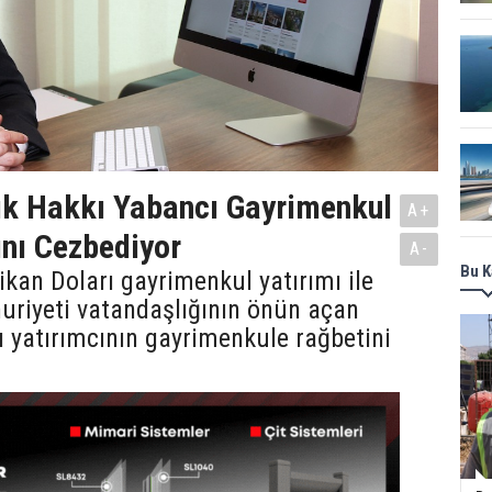
ık Hakkı Yabancı Gayrimenkul
A+
ını Cezbediyor
A-
Bu K
kan Doları gayrimenkul yatırımı ile
uriyeti vatandaşlığının önün açan
ı yatırımcının gayrimenkule rağbetini