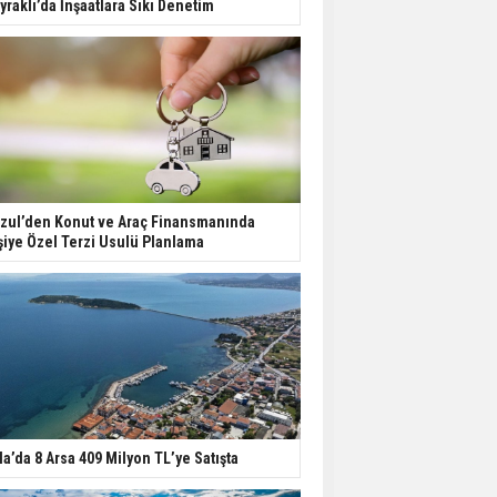
yraklı’da İnşaatlara Sıkı Denetim
Değişiyor: Dijital Altyapı
Öne Çıkıyor
TOKİ'nin Kiralık Sosyal
Konut Modeli Kiraları
Düşürür Mü?
İkinci El Konut Fiyatları
zul’den Konut ve Araç Finansmanında
İspanya'da Bir Yılda
şiye Özel Terzi Usulü Planlama
Yüzde 16,2 Arttı
Konut Satışları Güçlü
Seyrini Korudu Yabancıya
Satış Geriledi
la’da 8 Arsa 409 Milyon TL’ye Satışta