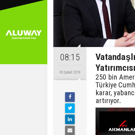
Vatandaşl
08:15
Yatırımcıs
05 Şubat 2019
250 bin Ameri
Türkiye Cumh
karar, yabanc
artırıyor.