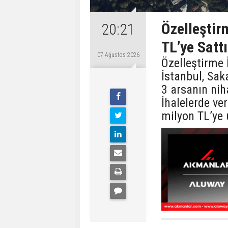
Özelleştir
20:21
TL’ye Sattı
07 Ağustos 2026
Özelleştirme 
İstanbul, Sak
3 arsanın nih
İhalelerde ver
milyon TL’ye 