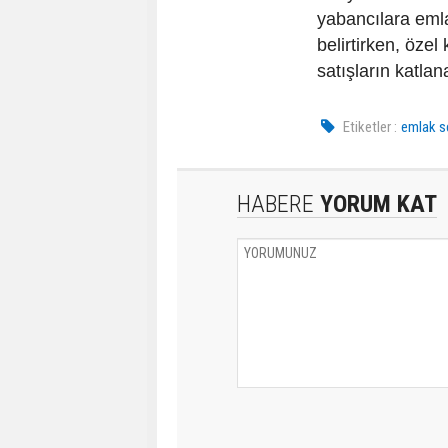
yabancılara emla
belirtirken, özel
satışların katlan
Etiketler :
emlak s
HABERE
YORUM KAT