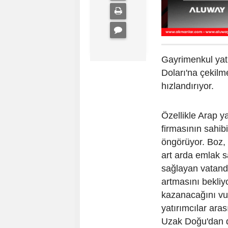
Gayrimenkul yatı
Doları'na çekilm
hızlandırıyor.
Özellikle Arap y
firmasının sahib
öngörüyor. Boz, 
art arda emlak s
sağlayan vatanda
artmasını bekliy
kazanacağını vu
yatırımcılar ara
Uzak Doğu'dan da