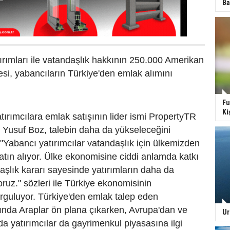
Ba
rımları ile vatandaşlık hakkının 250.000 Amerikan
esi, yabancıların Türkiye'den emlak alımını
Fu
Ki
atırımcılara emlak satışının lider ismi PropertyTR
i Yusuf Boz, talebin daha da yükseleceğini
"Yabancı yatırımcılar vatandaşlık için ülkemizden
atın alıyor. Ülke ekonomisine ciddi anlamda katkı
şlık kararı sayesinde yatırımların daha da
oruz." sözleri ile Türkiye ekonomisinin
rguluyor. Türkiye'den emlak talep eden
sında Araplar ön plana çıkarken, Avrupa'dan ve
Ur
 yatırımcılar da gayrimenkul piyasasına ilgi