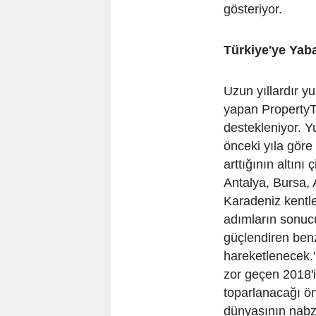
gösteriyor.
Türkiye'ye Yaba
Uzun yıllardır y
yapan PropertyTR
destekleniyor. Y
önceki yıla göre
arttığının altını
Antalya, Bursa, A
Karadeniz kentle
adımların sonucu
güçlendiren ben
hareketlenecek.
zor geçen 2018'i
toparlanacağı ö
dünyasının nabzı