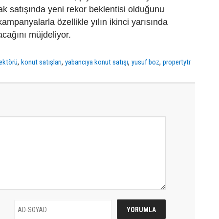
k satışında yeni rekor beklentisi olduğunu
 kampanyalarla özellikle yılın ikinci yarısında
acağını müjdeliyor.
,
,
,
,
ektörü
konut satışları
yabancıya konut satışı
yusuf boz
propertytr