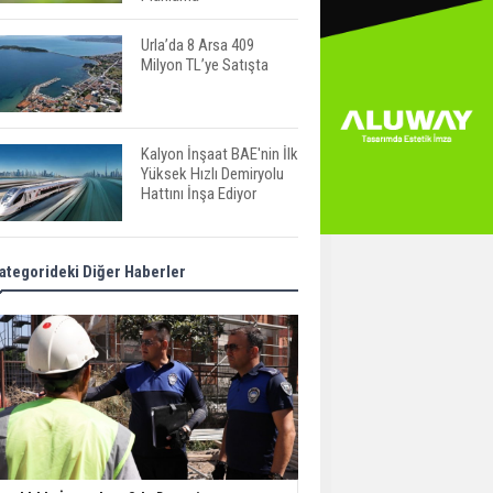
Urla’da 8 Arsa 409
Milyon TL’ye Satışta
Kalyon İnşaat BAE'nin İlk
Yüksek Hızlı Demiryolu
Hattını İnşa Ediyor
ABD'de Konut Kredisi
ategorideki Diğer Haberler
Faizi Son Bir Yılın En
Yüksek Seviyesinde
TOKİ 51 İlde 540 Konut
ve İş Yerini Satışa
Sunuyor
Yatırımcıların Bina Tercihi