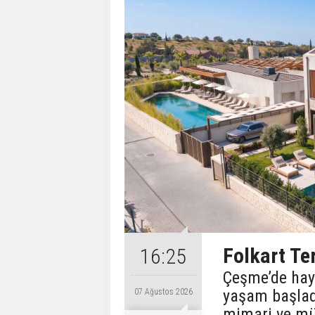
Folkart T
16:25
Çeşme’de hay
yaşam başlad
07 Ağustos 2026
mimari ve mü