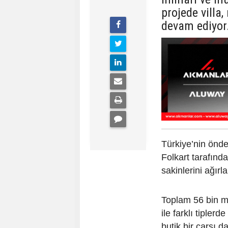
projede villa,
devam ediyor
Türkiye’nin önde
Folkart tarafınd
sakinlerini ağır
Toplam 56 bin me
ile farklı tipler
butik bir çarşı 