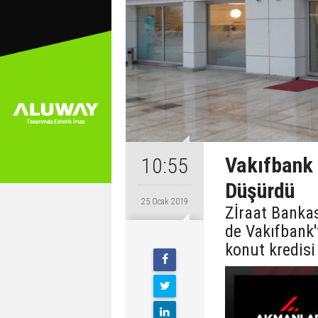
Vakıfbank 
10:55
Düşürdü
25 Ocak 2019
Zİraat Bankas
de Vakıfbank'
konut kredisi