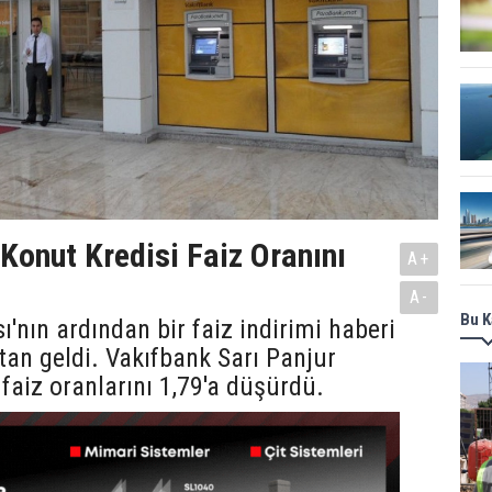
Konut Kredisi Faiz Oranını
A+
A-
Bu K
ı'nın ardından bir faiz indirimi haberi
tan geldi. Vakıfbank Sarı Panjur
 faiz oranlarını 1,79'a düşürdü.