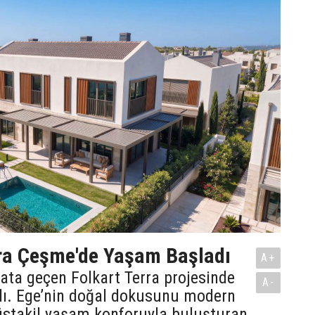
era Çeşme'de Yaşam Başladı
A+
ata geçen Folkart Terra projesinde
A-
ı. Ege’nin doğal dokusunu modern
stakil yaşam konforuyla buluşturan