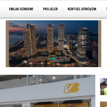
EMLAK GÜNDEMİ
PROJELER
KENTSEL DÖNÜŞÜM
TİCARİ PROJELER
ARSA-ARAZİ
İMAR