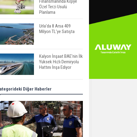
Finansmanında Kişiye
Özel Terzi Usulü
Planlama
Urla’da 8 Arsa 409
Milyon TL’ye Satışta
Kalyon İnşaat BAE'nin İlk
Yüksek Hızlı Demiryolu
Hattını İnşa Ediyor
ABD'de Konut Kredisi
ategorideki Diğer Haberler
Faizi Son Bir Yılın En
Yüksek Seviyesinde
TOKİ 51 İlde 540 Konut
ve İş Yerini Satışa
Sunuyor