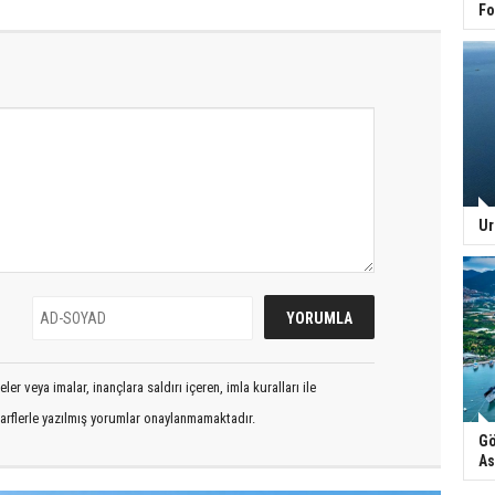
Fo
Ur
er veya imalar, inançlara saldırı içeren, imla kuralları ile
arflerle yazılmış yorumlar onaylanmamaktadır.
Gö
As