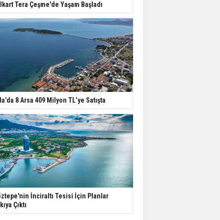
lkart Tera Çeşme'de Yaşam Başladı
la’da 8 Arsa 409 Milyon TL’ye Satışta
ztepe'nin İnciraltı Tesisi İçin Planlar
kıya Çıktı