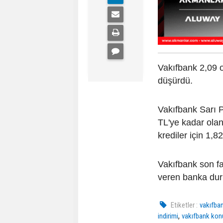
Vakıfbank 2,09 o
düşürdü.
Vakıfbank Sarı 
TL'ye kadar olan
krediler için 1,8
Vakıfbank son fai
veren banka du
Etiketler :
vakıfban
,
indirimi
vakıfbank konu