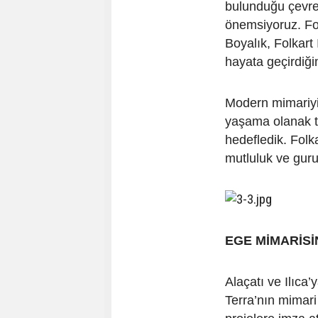
bulunduğu çevrey
önemsiyoruz. Fol
Boyalık, Folkart 
hayata geçirdiği
Modern mimariyi
yaşama olanak ta
hedefledik. Folk
mutluluk ve guru
EGE MİMARİS
Alaçatı ve Ilıca
Terra’nın mimari