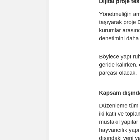
Dijital proje te
Yönetmeliğin ama
taşıyarak proje 
kurumlar arasınd
denetimini daha 
Böylece yapı ruh
geride kalırken, 
parçası olacak.
Kapsam dışında
Düzenleme tüm y
iki katlı ve top
müstakil yapılar 
hayvancılık yapı
dışındaki yeni ya