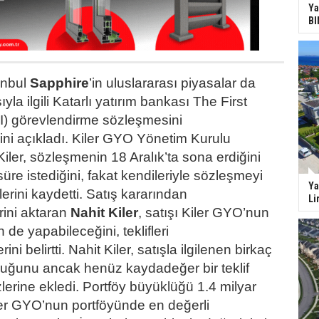
Ya
BI
tanbul
Sapphire
’in uluslararası piyasalar da
şıyla ilgili Katarlı yatırım bankası The First
FI) görevlendirme sözleşmesini
ni açıkladı. Kiler GYO Yönetim Kurulu
iler, sözleşmenin 18 Aralık’ta sona erdiğini
 süre istediğini, fakat kendileriyle sözleşmeyi
Ya
rini kaydetti. Satış kararından
Li
ini aktaran
Nahit Kiler
, satışı Kiler GYO’nun
de yapabileceğini, teklifleri
ini belirtti. Nahit Kiler, satışla ilgilenen birkaç
lduğunu ancak henüz kaydadeğer bir teklif
lerine ekledi. Portföy büyüklüğü 1.4 milyar
ler GYO’nun portföyünde en değerli