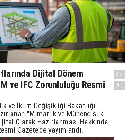
tlarında Dijital Dönem
A+
IM ve IFC Zorunluluğu Resmî
A-
lik ve İklim Değişikliği Bakanlığı
zırlanan "Mimarlık ve Mühendislik
Dijital Olarak Hazırlanması Hakkında
Resmî Gazete'de yayımlandı.