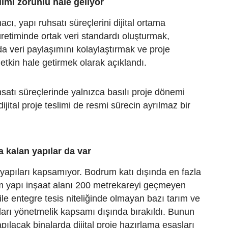
slimi zorunlu hale geliyor
cı, yapı ruhsatı süreçlerini dijital ortama
üretiminde ortak veri standardı oluşturmak,
a veri paylaşımını kolaylaştırmak ve proje
etkin hale getirmek olarak açıklandı.
satı süreçlerinde yalnızca basılı proje dönemi
dijital proje teslimi de resmi sürecin ayrılmaz bir
 kalan yapılar da var
apıları kapsamıyor. Bodrum katı dışında en fazla
lam yapı inşaat alanı 200 metrekareyi geçmeyen
ile entegre tesis niteliğinde olmayan bazı tarım ve
ları yönetmelik kapsamı dışında bırakıldı. Bunun
pılacak binalarda dijital proje hazırlama esasları