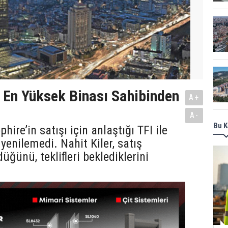
n En Yüksek Binası Sahibinden
A+
A-
Bu K
hire’in satışı için anlaştığı TFI ile
yenilemedi. Nahit Kiler, satış
üğünü, teklifleri beklediklerini