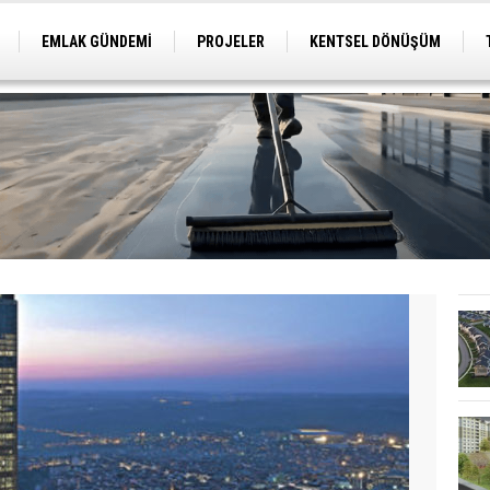
EMLAK GÜNDEMİ
PROJELER
KENTSEL DÖNÜŞÜM
TİCARİ PROJELER
ARSA-ARAZİ
İMAR