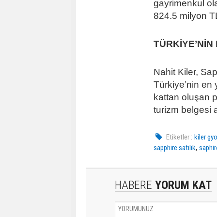
gayrimenkul ola
824.5 milyon T
TÜRKİYE’NİN
Nahit Kiler, Sa
Türkiye’nin en 
kattan oluşan 
turizm belgesi a
Etiketler :
kiler gy
,
sapphire satılık
saphir
HABERE
YORUM KAT