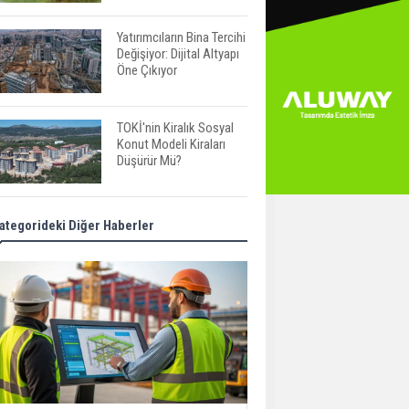
Yatırımcıların Bina Tercihi
Değişiyor: Dijital Altyapı
Öne Çıkıyor
TOKİ'nin Kiralık Sosyal
Konut Modeli Kiraları
Düşürür Mü?
İkinci El Konut Fiyatları
ategorideki Diğer Haberler
İspanya'da Bir Yılda
Yüzde 16,2 Arttı
Konut Satışları Güçlü
Seyrini Korudu Yabancıya
Satış Geriledi
ABD'de İnşaat