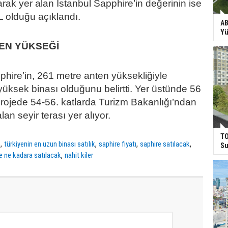
rak yer alan İstanbul Sapphire’in değerinin ise
L olduğu açıklandı.
AB
Yü
 EN YÜKSEĞİ
pphire’in, 261 metre anten yüksekliğiyle
yüksek binası olduğunu belirtti. Yer üstünde 56
projede 54-56. katlarda Turizm Bakanlığı’ndan
lan seyir terası yer alıyor.
TO
,
,
,
,
o
türkiyenin en uzun binası satılık
saphire fiyatı
saphire satılacak
Su
,
e ne kadara satılacak
nahit kiler