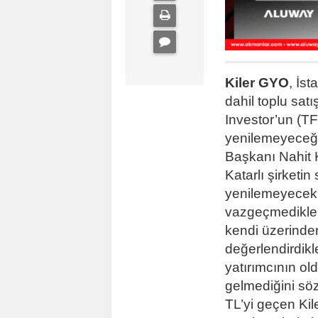
Kiler GYO
, İs
dahil toplu satı
Investor’un (T
yenilemeyeceği
Başkanı Nahit K
Katarlı şirketin
yenilemeyecekle
vazgeçmedikler
kendi üzerinden 
değerlendirdikler
yatırımcının o
gelmediğini söz
TL’yi geçen Ki