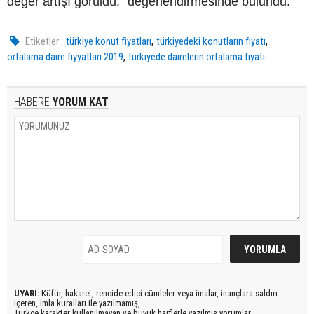
değer artışı görüldü." değerlendirmesinde bulundu.
,
,
Etiketler :
türkiye konut fiyatları
türkiyedeki konutların fiyatı
,
ortalama daire fiyyatları 2019
türkiyede dairelerin ortalama fiyatı
HABERE
YORUM KAT
UYARI:
Küfür, hakaret, rencide edici cümleler veya imalar, inançlara saldırı
içeren, imla kuralları ile yazılmamış,
Türkçe karakter kullanılmayan ve büyük harflerle yazılmış yorumlar