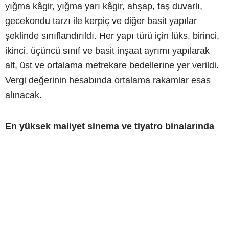
yığma kâgir, yığma yarı kâgir, ahşap, taş duvarlı,
gecekondu tarzı ile kerpiç ve diğer basit yapılar
şeklinde sınıflandırıldı. Her yapı türü için lüks, birinci,
ikinci, üçüncü sınıf ve basit inşaat ayrımı yapılarak
alt, üst ve ortalama metrekare bedellerine yer verildi.
Vergi değerinin hesabında ortalama rakamlar esas
alınacak.
En yüksek maliyet sinema ve tiyatro binalarında
Cetveldeki ortalama bedeller incelendiğinde en
yüksek tutarın, lüks sınıf çelik karkas sinema ve
tiyatro binaları için belirlendiği görüldü. Bu yapıların
ortalama normal inşaat maliyeti metrekare başına 27
bin 177 lira 75 kuruş oldu.