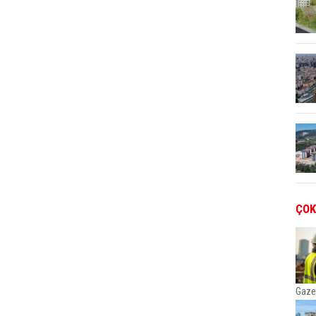
ÇOK
Gaze