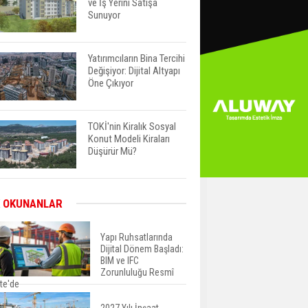
ve İş Yerini Satışa
Sunuyor
Yatırımcıların Bina Tercihi
Değişiyor: Dijital Altyapı
Öne Çıkıyor
TOKİ'nin Kiralık Sosyal
Konut Modeli Kiraları
Düşürür Mü?
İkinci El Konut Fiyatları
 OKUNANLAR
İspanya'da Bir Yılda
Yüzde 16,2 Arttı
Yapı Ruhsatlarında
Dijital Dönem Başladı:
BIM ve IFC
Konut Satışları Güçlü
Zorunluluğu Resmî
Seyrini Korudu Yabancıya
te'de
Satış Geriledi