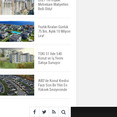
2027 Yılı İnşaat
Metrekare Maliyetleri
ABD'de İnşaat
Belli Oldu!
Harcamaları Geriledi
Yazlık Kiraları Günlük
75 Bin, Aylık 10 Milyon
Tercih Döneminde
Lira!
Barınma Telaşı Başladı
TOKİ 51 İlde 540
Konut ve İş Yerini
Aileden Miras Kalan Ev
Satışa Sunuyor
Nasıl Satılır?
ABD'de Konut Kredisi
Faizi Son Bir Yılın En
İstanbul'da 15 Bin Kiralık
Yüksek Seviyesinde
Sosyal Konut Eylülde
Kiraya Verilecek