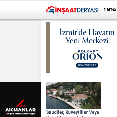
E-DERGİ
ULAŞIM
Suudiler, Kuveytliler Veya