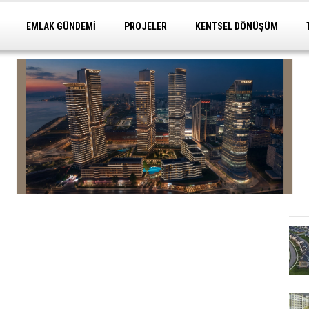
EMLAK GÜNDEMİ
PROJELER
KENTSEL DÖNÜŞÜM
TİCARİ PROJELER
ARSA-ARAZİ
İMAR