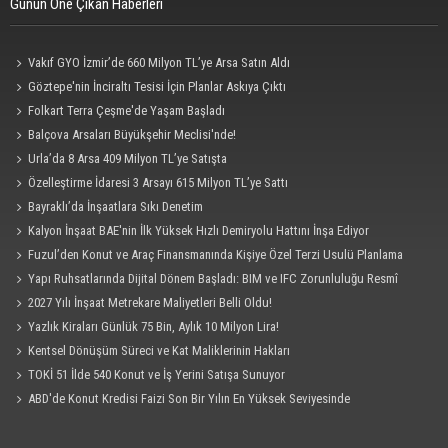
Günün Öne Çıkan Haberleri
Vakıf GYO İzmir’de 660 Milyon TL’ye Arsa Satın Aldı
Göztepe'nin İnciraltı Tesisi İçin Planlar Askıya Çıktı
Folkart Terra Çeşme'de Yaşam Başladı
Balçova Arsaları Büyükşehir Meclisi'nde!
Urla’da 8 Arsa 409 Milyon TL’ye Satışta
Özelleştirme İdaresi 3 Arsayı 615 Milyon TL’ye Sattı
Bayraklı’da İnşaatlara Sıkı Denetim
Kalyon İnşaat BAE'nin İlk Yüksek Hızlı Demiryolu Hattını İnşa Ediyor
Fuzul’den Konut ve Araç Finansmanında Kişiye Özel Terzi Usulü Planlama
Yapı Ruhsatlarında Dijital Dönem Başladı: BIM ve IFC Zorunluluğu Resmî
Gazete'de
2027 Yılı İnşaat Metrekare Maliyetleri Belli Oldu!
Yazlık Kiraları Günlük 75 Bin, Aylık 10 Milyon Lira!
Kentsel Dönüşüm Süreci ve Kat Maliklerinin Hakları
TOKİ 51 İlde 540 Konut ve İş Yerini Satışa Sunuyor
ABD'de Konut Kredisi Faizi Son Bir Yılın En Yüksek Seviyesinde