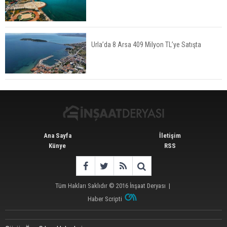
İkinci El Konut Fiyatları İspanya'da Bir Yılda
Yüzde 16,2 Arttı
Urla’da 8 Arsa 409 Milyon TL’ye Satışta
Konut Satışları Güçlü Seyrini Korudu Yabancıya
Satış Geriledi
Ana Sayfa
İletişim
Künye
RSS
Tüm Hakları Saklıdır © 2016
İnşaat Deryası
|
Haber Scripti