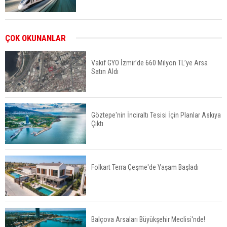
ABD'de Konut Kredisi Faizi Son Bir Yılın En
ÇOK OKUNANLAR
Yüksek Seviyesinde
Vakıf GYO İzmir’de 660 Milyon TL’ye Arsa
Satın Aldı
TOKİ 51 İlde 540 Konut ve İş Yerini Satışa
Sunuyor
Göztepe'nin İnciraltı Tesisi İçin Planlar Askıya
Çıktı
Yatırımcıların Bina Tercihi Değişiyor: Dijital Altyapı
Öne Çıkıyor
Folkart Terra Çeşme'de Yaşam Başladı
TOKİ'nin Kiralık Sosyal Konut Modeli Kiraları
Düşürür Mü?
Balçova Arsaları Büyükşehir Meclisi'nde!