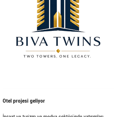
Otel projesi geliyor
İnşaat ve turizm ve medya sektöründe yatırımları