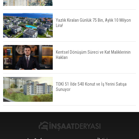
Yazlık Kiraları Günlük 75 Bin, Aylık 10 Milyon
Lira!
Tercih Döneminde Barınma Telaşı Başladı
Kentsel Dönüşüm Süreci ve Kat Maliklerinin
Hakları
Aileden Miras Kalan Ev Nasıl Satılır?
TOKİ 51 İlde 540 Konut ve İş Yerini Satışa
Sunuyor
İstanbul'da 15 Bin Kiralık Sosyal Konut Eylülde
Kiraya Verilecek