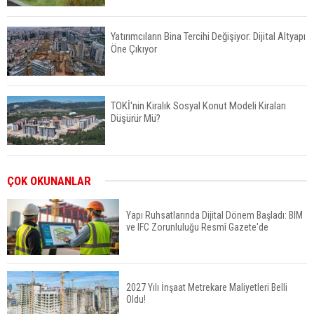
Yatırımcıların Bina Tercihi Değişiyor: Dijital Altyapı
Öne Çıkıyor
TOKİ'nin Kiralık Sosyal Konut Modeli Kiraları
Düşürür Mü?
İkinci El Konut Fiyatları İspanya'da Bir Yılda
ÇOK OKUNANLAR
Yüzde 16,2 Arttı
Yapı Ruhsatlarında Dijital Dönem Başladı: BIM
ve IFC Zorunluluğu Resmî Gazete'de
Konut Satışları Güçlü Seyrini Korudu Yabancıya
Satış Geriledi
2027 Yılı İnşaat Metrekare Maliyetleri Belli
Oldu!
ABD'de İnşaat Harcamaları Geriledi