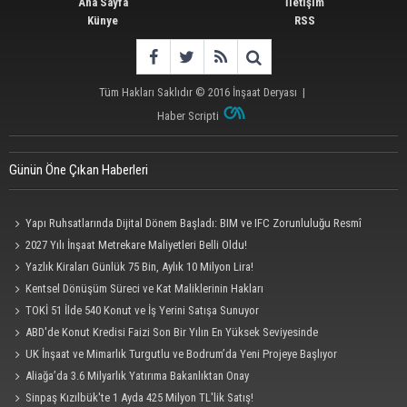
Ana Sayfa
İletişim
Künye
RSS
Tüm Hakları Saklıdır © 2016
İnşaat Deryası
|
Haber Scripti
Günün Öne Çıkan Haberleri
Yapı Ruhsatlarında Dijital Dönem Başladı: BIM ve IFC Zorunluluğu Resmî
Gazete'de
2027 Yılı İnşaat Metrekare Maliyetleri Belli Oldu!
Yazlık Kiraları Günlük 75 Bin, Aylık 10 Milyon Lira!
Kentsel Dönüşüm Süreci ve Kat Maliklerinin Hakları
TOKİ 51 İlde 540 Konut ve İş Yerini Satışa Sunuyor
ABD'de Konut Kredisi Faizi Son Bir Yılın En Yüksek Seviyesinde
UK İnşaat ve Mimarlık Turgutlu ve Bodrum’da Yeni Projeye Başlıyor
Aliağa’da 3.6 Milyarlık Yatırıma Bakanlıktan Onay
Sinpaş Kızılbük'te 1 Ayda 425 Milyon TL'lik Satış!