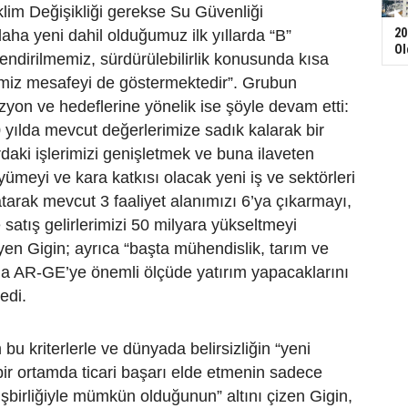
lim Değişikliği gerekse Su Güvenliği
20
aha yeni dahil olduğumuz ilk yıllarda “B”
Ol
ndirilmemiz, sürdürülebilirlik konusunda kısa
imiz mesafeyi de göstermektedir”. Grubun
vizyon ve hedeflerine yönelik ise şöyle devam etti:
yılda mevcut değerlerimize sadık kalarak bir
daki işlerimizi genişletmek ve buna ilaveten
yümeyi ve kara katkısı olacak yeni iş ve sektörleri
arak mevcut 3 faaliyet alanımızı 6’ya çıkarmayı,
 satış gelirlerimizi 50 milyara yükseltmeyi
iyen Gigin; ayrıca “başta mühendislik, tarım ve
da AR-GE’ye önemli ölçüde yatırım yapacaklarını
edi.
bu kriterlerle ve dünyada belirsizliğin “yeni
ir ortamda ticari başarı elde etmenin sadece
işbirliğiyle mümkün olduğunun” altını çizen Gigin,