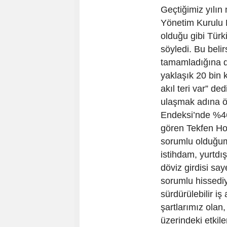
Geçtiğimiz yılın
Yönetim Kurulu 
olduğu gibi Türki
söyledi. Bu beli
tamamladığına d
yaklaşık 20 bin k
akıl teri var” d
ulaşmak adına ön
Endeksi’nde %46,
gören Tekfen Hol
sorumlu olduğum
istihdam, yurtdı
döviz girdisi sa
sorumlu hissediy
sürdürülebilir i
şartlarımız olan,
üzerindeki etkil