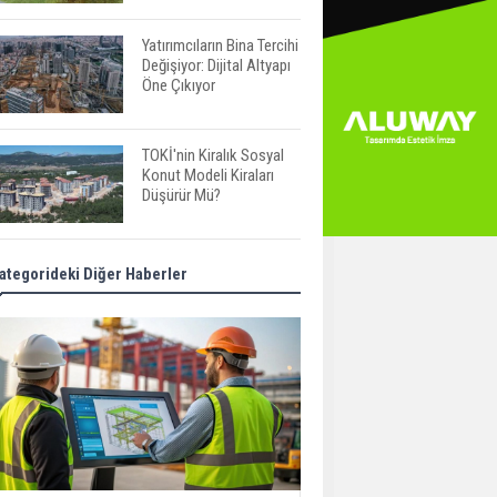
Yatırımcıların Bina Tercihi
Değişiyor: Dijital Altyapı
Öne Çıkıyor
TOKİ'nin Kiralık Sosyal
Konut Modeli Kiraları
Düşürür Mü?
İkinci El Konut Fiyatları
ategorideki Diğer Haberler
İspanya'da Bir Yılda
Yüzde 16,2 Arttı
Konut Satışları Güçlü
Seyrini Korudu Yabancıya
Satış Geriledi
ABD'de İnşaat