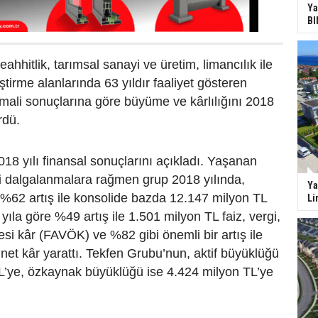
Ya
BI
ahhitlik, tarımsal sanayi ve üretim, limancılık ile
ştirme alanlarında 63 yıldır faaliyet gösteren
mali sonuçlarına göre büyüme ve kârlılığını 2018
rdü.
18 yılı finansal sonuçlarını açıkladı. Yaşanan
ki dalgalanmalara rağmen grup 2018 yılında,
Ya
 %62 artış ile konsolide bazda 12.147 milyon TL
Li
 yıla göre %49 artış ile 1.501 milyon TL faiz, vergi,
i kâr (FAVÖK) ve %82 gibi önemli bir artış ile
net kâr yarattı. Tekfen Grubu’nun, aktif büyüklüğü
L’ye, özkaynak büyüklüğü ise 4.424 milyon TL’ye