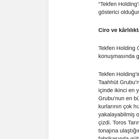
“Tekfen Holding’
gösterici olduğu
Ciro ve kârlılık
Tekfen Holding G
konuşmasında gru
Tekfen Holding’i
Taahhüt Grubu’nd
içinde ikinci en
Grubu’nun en bü
kurlarının çok hı
yakalayabilmiş 
çizdi. Toros Tarı
tonajına ulaştığ
fabrikasında güb