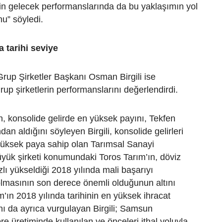
in gelecek performanslarında da bu yaklaşımın yol
nu” söyledi.
ta tarihi seviye
rup Şirketler Başkanı Osman Birgili ise
p şirketlerin performanslarını değerlendirdi.
n, konsolide gelirde en yüksek payını, Tekfen
an aldığını söyleyen Birgili, konsolide gelirleri
 yüksek paya sahip olan Tarımsal Sanayi
yük şirketi konumundaki Toros Tarım’ın, döviz
zlı yükseldiği 2018 yılında mali başarıyı
olmasının son derece önemli olduğunun altını
m’ın 2018 yılında tarihinin en yüksek ihracat
ını da ayrıca vurgulayan Birgili; Samsun
re üretiminde kullanılan ve önceleri ithal yoluyla