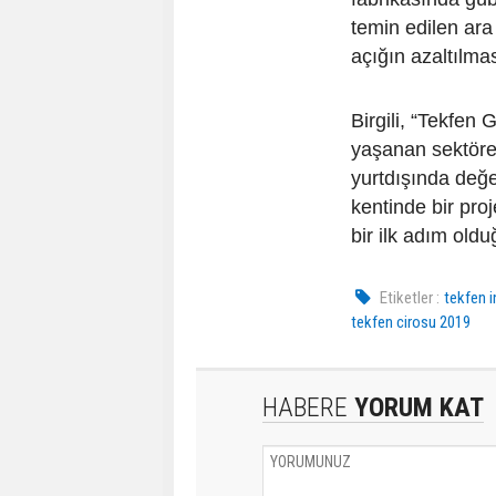
temin edilen ar
açığın azaltılmas
Birgili, “Tekfen
yaşanan sektörel
yurtdışında değe
kentinde bir pro
bir ilk adım oldu
Etiketler :
tekfen 
tekfen cirosu 2019
HABERE
YORUM KAT