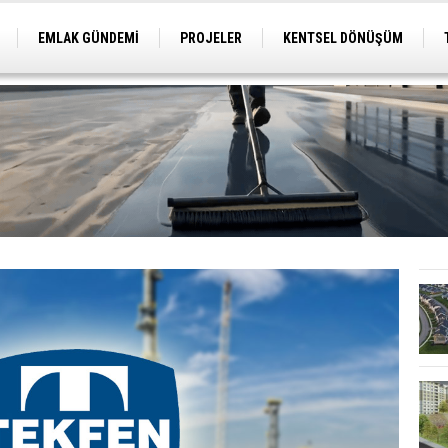
EMLAK GÜNDEMİ
PROJELER
KENTSEL DÖNÜŞÜM
TİCARİ PROJELER
ARSA-ARAZİ
İMAR