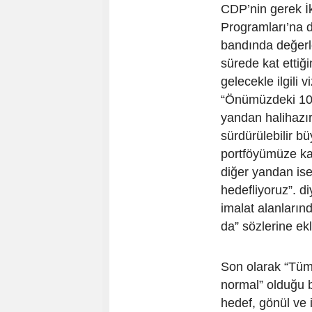
CDP’nin gerek İk
Programları’na d
bandında değerle
sürede kat ettiğ
gelecekle ilgili 
“Önümüzdeki 10 
yandan halihazır
sürdürülebilir bü
portföyümüze kat
diğer yandan ise
hedefliyoruz”. d
imalat alanların
da” sözlerine ekl
Son olarak “Tüm 
normal” olduğu b
hedef, gönül ve 