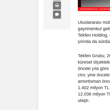
Uluslararası müte
gayrimenkul geli
Tekfen Holding, 
yılında da sürdü
Tekfen Grubu, 20
küresel ölçekte
önceki yıla göre
ciro; yine önceki
amortisman önces
1.402 milyon TL 
12.036 milyon T
ulaştı.