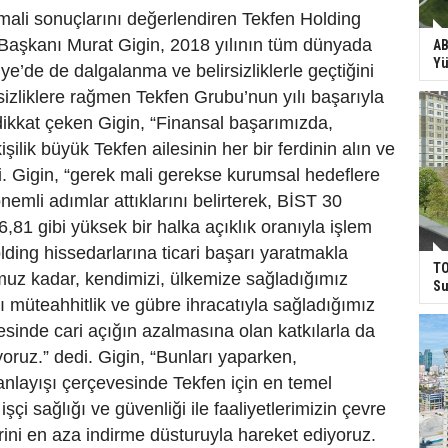
 mali sonuçlarını değerlendiren Tekfen Holding
Başkanı Murat Gigin, 2018 yılının tüm dünyada
AB
Yü
ye’de de dalgalanma ve belirsizliklerle geçtiğini
rsizliklere rağmen Tekfen Grubu’nun yılı başarıyla
ikkat çeken Gigin, “Finansal başarımızda,
işilik büyük Tekfen ailesinin her bir ferdinin alın ve
edi. Gigin, “gerek mali gerekse kurumsal hedeflere
emli adımlar attıklarını belirterek, BİST 30
81 gibi yüksek bir halka açıklık oranıyla işlem
ding hissedarlarına ticari başarı yaratmakla
TO
uz kadar, kendimizi, ülkemize sağladığımız
Su
şı müteahhitlik ve gübre ihracatıyla sağladığımız
yesinde cari açığın azalmasına olan katkılarla da
oruz.” dedi. Gigin, “Bunları yaparken,
ş anlayışı çerçevesinde Tekfen için en temel
 işçi sağlığı ve güvenliği ile faaliyetlerimizin çevre
erini en aza indirme düsturuyla hareket ediyoruz.