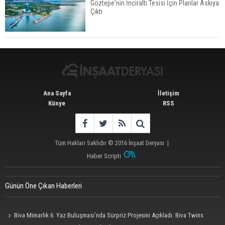
Göztepe'nin İnciraltı Tesisi İçin Planlar Askıya
Çıktı
Konut Satışları Güçlü Seyrini Korudu Yabancıya
Satış Geriledi
Ana Sayfa
İletişim
Künye
RSS
Tüm Hakları Saklıdır © 2016
İnşaat Deryası
|
Haber Scripti
Günün Öne Çıkan Haberleri
Biva Mimarlık 6. Yaz Buluşması’nda Sürpriz Projesini Açıkladı: Biva Twins