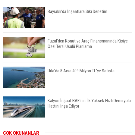
Bayraklı’da İnşaatlara Sıkı Denetim
Fuzul’den Konut ve Araç Finansmanında Kişiye
Özel Terzi Usulü Planlama
Urla’da 8 Arsa 409 Milyon TL’ye Satışta
Kalyon İnşaat BAE'nin İlk Yüksek Hızlı Demiryolu
Hattını İnşa Ediyor
ABD'de Konut Kredisi Faizi Son Bir Yılın En
ÇOK OKUNANLAR