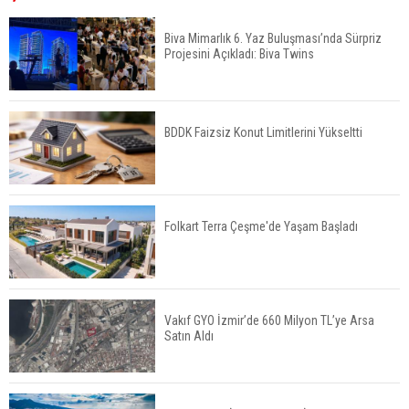
Yüksek Seviyesinde
Biva Mimarlık 6. Yaz Buluşması’nda Sürpriz
Projesini Açıkladı: Biva Twins
TOKİ 51 İlde 540 Konut ve İş Yerini Satışa
Sunuyor
BDDK Faizsiz Konut Limitlerini Yükseltti
Yatırımcıların Bina Tercihi Değişiyor: Dijital Altyapı
Öne Çıkıyor
Folkart Terra Çeşme'de Yaşam Başladı
TOKİ'nin Kiralık Sosyal Konut Modeli Kiraları
Düşürür Mü?
Vakıf GYO İzmir’de 660 Milyon TL’ye Arsa
Satın Aldı
İkinci El Konut Fiyatları İspanya'da Bir Yılda
Yüzde 16,2 Arttı