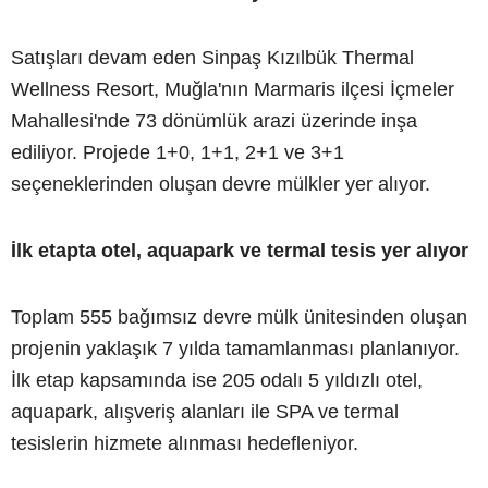
Satışları devam eden Sinpaş Kızılbük Thermal
Wellness Resort, Muğla'nın Marmaris ilçesi İçmeler
Mahallesi'nde 73 dönümlük arazi üzerinde inşa
ediliyor. Projede 1+0, 1+1, 2+1 ve 3+1
seçeneklerinden oluşan devre mülkler yer alıyor.
İlk etapta otel, aquapark ve termal tesis yer alıyor
Toplam 555 bağımsız devre mülk ünitesinden oluşan
projenin yaklaşık 7 yılda tamamlanması planlanıyor.
İlk etap kapsamında ise 205 odalı 5 yıldızlı otel,
aquapark, alışveriş alanları ile SPA ve termal
tesislerin hizmete alınması hedefleniyor.