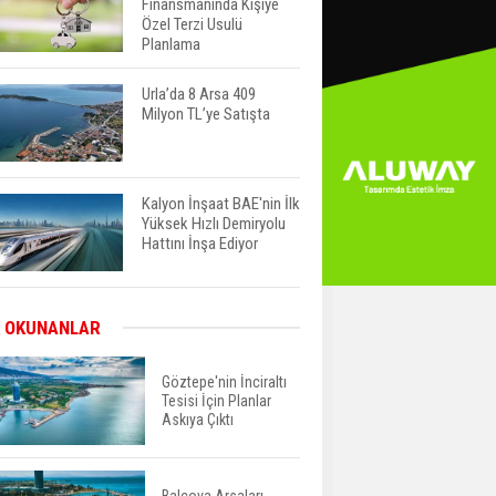
Finansmanında Kişiye
Özel Terzi Usulü
Planlama
Urla’da 8 Arsa 409
Milyon TL’ye Satışta
Kalyon İnşaat BAE'nin İlk
Yüksek Hızlı Demiryolu
Hattını İnşa Ediyor
ABD'de Konut Kredisi
 OKUNANLAR
Faizi Son Bir Yılın En
Yüksek Seviyesinde
Göztepe'nin İnciraltı
Tesisi İçin Planlar
Askıya Çıktı
TOKİ 51 İlde 540 Konut
ve İş Yerini Satışa
Sunuyor