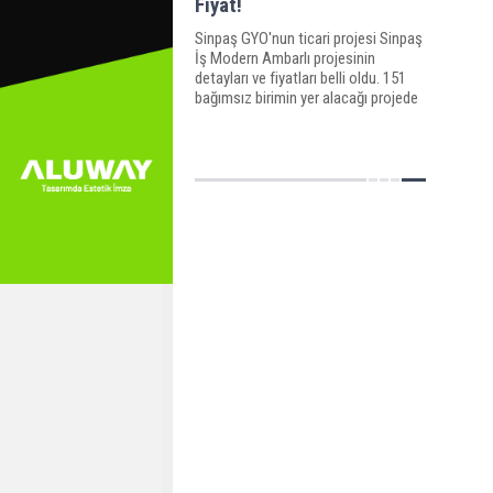
Fiyat!
Sinpaş GYO'nun ticari projesi Sinpaş
İş Modern Ambarlı projesinin
detayları ve fiyatları belli oldu. 151
bağımsız birimin yer alacağı projede
metrekare fiyatları 4 bin 500 liradan
başlıyor.