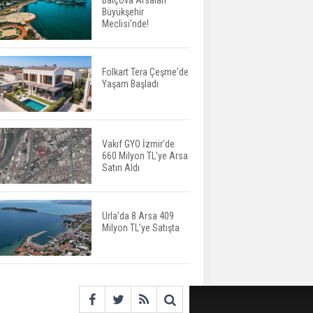
Balçova Arsaları
Büyükşehir
Yatırımcıların Bina Tercihi
Meclisi'nde!
Değişiyor: Dijital Altyapı
Öne Çıkıyor
Folkart Tera Çeşme'de
Yaşam Başladı
TOKİ'nin Kiralık Sosyal
Konut Modeli Kiraları
Düşürür Mü?
Vakıf GYO İzmir’de
660 Milyon TL’ye Arsa
İkinci El Konut Fiyatları
Satın Aldı
İspanya'da Bir Yılda
Yüzde 16,2 Arttı
Urla’da 8 Arsa 409
Milyon TL’ye Satışta
Konut Satışları Güçlü
Seyrini Korudu Yabancıya
Satış Geriledi