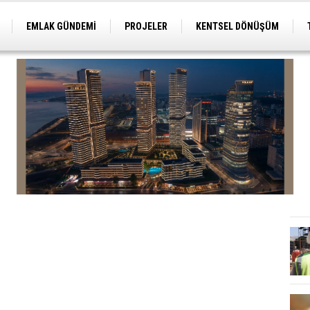
EMLAK GÜNDEMİ
PROJELER
KENTSEL DÖNÜŞÜM
TİCARİ PROJELER
ARSA-ARAZİ
İMAR