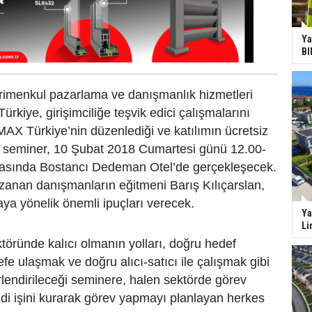
Ya
BI
rimenkul pazarlama ve danışmanlık hizmetleri
kiye, girişimciliğe teşvik edici çalışmalarını
AX Türkiye’nin düzenlediği ve katılımın ücretsiz
lı seminer, 10 Şubat 2018 Cumartesi günü 12.00-
arasında Bostancı Dedeman Otel’de gerçekleşecek.
azanan danışmanların eğitmeni Barış Kılıçarslan,
ya yönelik önemli ipuçları verecek.
Ya
Li
öründe kalıcı olmanın yolları, doğru hedef
efe ulaşmak ve doğru alıcı-satıcı ile çalışmak gibi
rlendirileceği seminere, halen sektörde görev
di işini kurarak görev yapmayı planlayan herkes