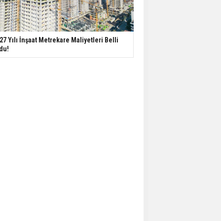
27 Yılı İnşaat Metrekare Maliyetleri Belli
du!