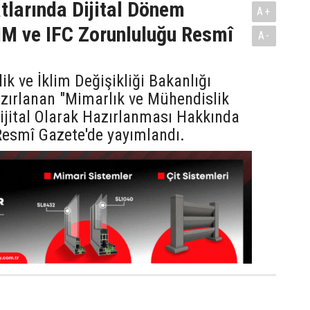
tlarında Dijital Dönem
A+
IM ve IFC Zorunluluğu Resmî
A-
lik ve İklim Değişikliği Bakanlığı
zırlanan "Mimarlık ve Mühendislik
Dijital Olarak Hazırlanması Hakkında
Resmî Gazete'de yayımlandı.