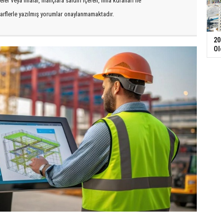
er veya imalar, inançlara saldırı içeren, imla kuralları ile
arflerle yazılmış yorumlar onaylanmamaktadır.
20
Ol