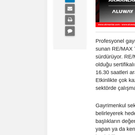
Profesyonel gay
sunan RE/MAX Tür
sürdürüyor. RE/M
olduğu sertifika
16.30 saatleri 
Etkinlikte çok k
sektörde çalışma
Gayrimenkul sekt
belirleyerek hed
başlıkların değe
yapan ya da ken