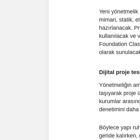
Yeni yönetmelik 
mimari, statik, e
hazırlanacak. Pr
kullanılacak ve v
Foundation Classe
olarak sunulaca
Dijital proje te
Yönetmeliğin ama
taşıyarak proje 
kurumlar arasınd
denetimini daha 
Böylece yapı ruh
geride kalırken, 