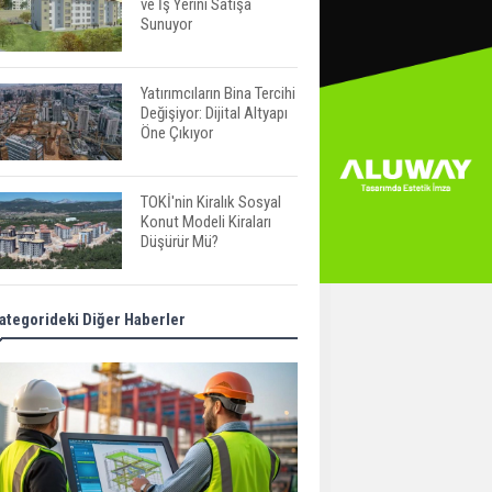
ve İş Yerini Satışa
Sunuyor
Yatırımcıların Bina Tercihi
Değişiyor: Dijital Altyapı
Öne Çıkıyor
TOKİ'nin Kiralık Sosyal
Konut Modeli Kiraları
Düşürür Mü?
İkinci El Konut Fiyatları
ategorideki Diğer Haberler
İspanya'da Bir Yılda
Yüzde 16,2 Arttı
Konut Satışları Güçlü
Seyrini Korudu Yabancıya
Satış Geriledi