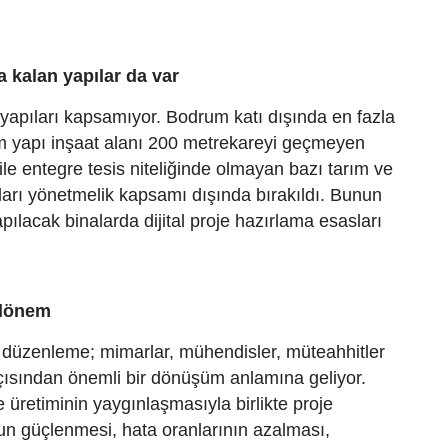
 kalan yapılar da var
apıları kapsamıyor. Bodrum katı dışında en fazla
lam yapı inşaat alanı 200 metrekareyi geçmeyen
ile entegre tesis niteliğinde olmayan bazı tarım ve
ları yönetmelik kapsamı dışında bırakıldı. Bunun
pılacak binalarda dijital proje hazırlama esasları
 dönem
düzenleme; mimarlar, mühendisler, müteahhitler
çısından önemli bir dönüşüm anlamına geliyor.
e üretiminin yaygınlaşmasıyla birlikte proje
n güçlenmesi, hata oranlarının azalması,