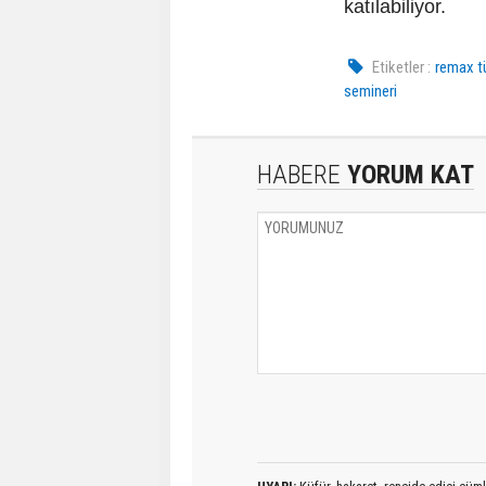
katılabiliyor.
Etiketler :
remax t
semineri
HABERE
YORUM KAT