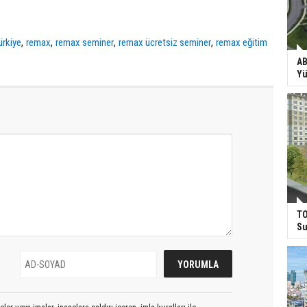
,
,
,
,
ürkiye
remax
remax seminer
remax ücretsiz seminer
remax eğitim
AB
Yü
TO
Su