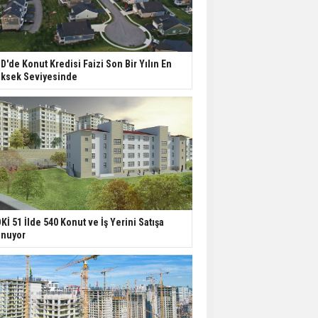
D'de Konut Kredisi Faizi Son Bir Yılın En
ksek Seviyesinde
Kİ 51 İlde 540 Konut ve İş Yerini Satışa
nuyor