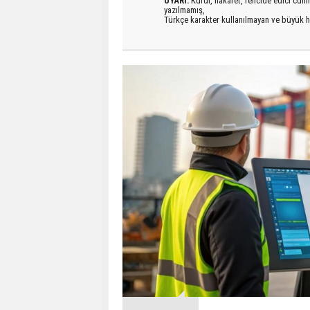
UYARI:
Küfür, hakaret, rencide edici cümlel
yazılmamış,
Türkçe karakter kullanılmayan ve büyük h