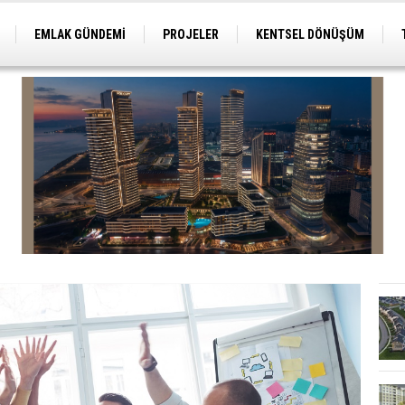
EMLAK GÜNDEMİ
PROJELER
KENTSEL DÖNÜŞÜM
TİCARİ PROJELER
ARSA-ARAZİ
İMAR