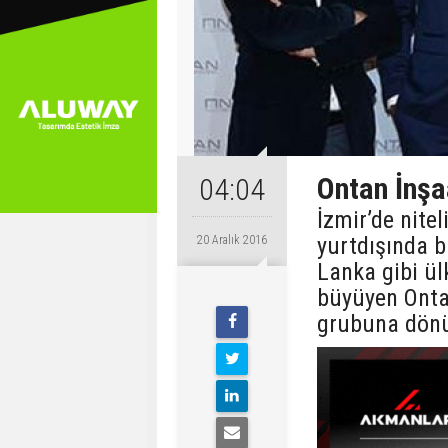
Ontan İnşa
04:04
İzmir’de nitel
yurtdışında b
20 Aralık 2016
Lanka gibi ülk
büyüyen Ontan
grubuna dönü