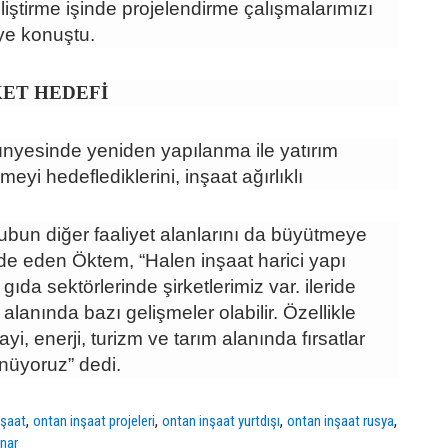
iştirme işinde projelendirme çalışmalarımızı
ye konuştu.
KET HEDEFİ
nyesinde yeniden yapılanma ile yatırım
yi hedeflediklerini, inşaat ağırlıklı
ubun diğer faaliyet alanlarını da büyütmeye
ifade eden Öktem, “Halen inşaat harici yapı
ıda sektörlerinde şirketlerimiz var. ileride
 alanında bazı gelişmeler olabilir. Özellikle
i, enerji, turizm ve tarım alanında fırsatlar
üyoruz” dedi.
,
,
,
,
nşaat
ontan inşaat projeleri
ontan inşaat yurtdışı
ontan inşaat rusya
ınar