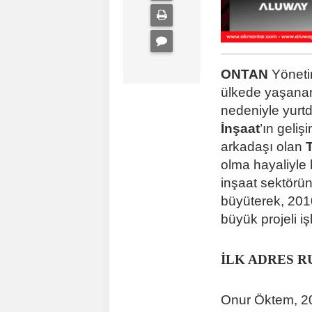
ONTAN
Yöneti
ülkede yaşanan 
nedeniyle yurtd
İnşaat
’ın geli
arkadaşı olan
T
olma hayaliyle 
inşaat sektörün
büyüterek, 2010
büyük projeli iş
İLK ADRES R
Onur Öktem, 20