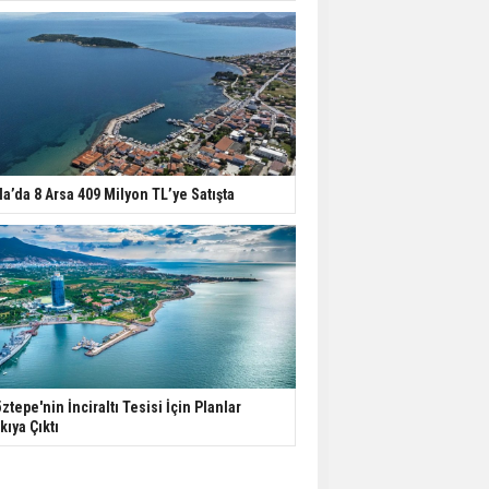
la’da 8 Arsa 409 Milyon TL’ye Satışta
ztepe'nin İnciraltı Tesisi İçin Planlar
kıya Çıktı