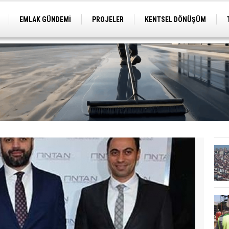
EMLAK GÜNDEMİ
PROJELER
KENTSEL DÖNÜŞÜM
TİCARİ PROJELER
ARSA-ARAZİ
İMAR