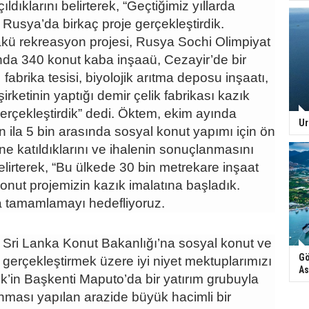
ıldıklarını belirterek, “Geçtiğimiz yıllarda
Rusya’da birkaç proje gerçekleştirdik.
ü rekreasyon projesi, Rusya Sochi Olimpiyat
a 340 konut kaba inşaaü, Cezayir’de bir
fabrika tesisi, biyolojik arıtma deposu inşaatı,
irketinin yaptığı demir çelik fabrikası kazık
 gerçekleştirdik” dedi. Öktem, ekim ayında
Ur
n ila 5 bin arasında sosyal konut yapımı için ön
sine katıldıklarını ve ihalenin sonuçlanmasını
belirterek, “Bu ülkede 30 bin metrekare inşaat
onut projemizin kazık imalatına başladık.
a tamamlamayı hedefliyoruz.
e Sri Lanka Konut Bakanlığı’na sosyal konut ve
Gö
i gerçekleştirmek üzere iyi niyet mektuplarımızı
As
ik’in Başkenti Maputo’da bir yatırım grubuyla
lınması yapılan arazide büyük hacimli bir