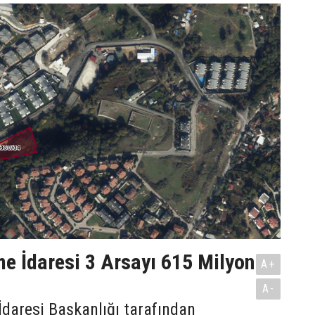
me İdaresi 3 Arsayı 615 Milyon
A+
A-
İdaresi Başkanlığı tarafından