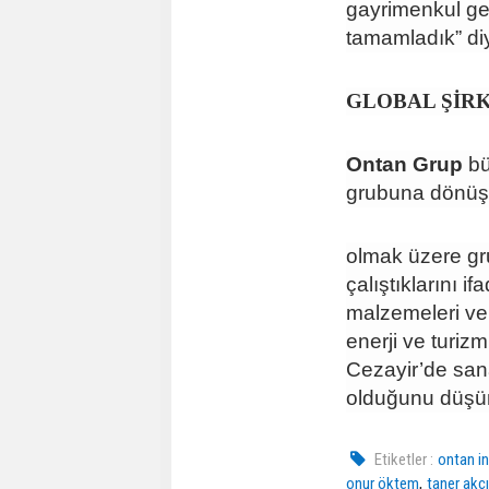
gayrimenkul gel
tamamladık” di
GLOBAL ŞİR
Ontan Grup
bü
grubuna dönüşme
olmak üzere gr
çalıştıklarını 
malzemeleri ve g
enerji ve turizm
Cezayir’de sanay
olduğunu düşün
Etiketler :
ontan i
,
onur öktem
taner akç