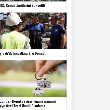
ve İş Yerini Satışa
DK, Konut Limitlerini Yükseltti
Sunuyor
Yatırımcıların Bina Tercihi
Değişiyor: Dijital Altyapı
Öne Çıkıyor
TOKİ'nin Kiralık Sosyal
Konut Modeli Kiraları
yraklı’da İnşaatlara Sıkı Denetim
Düşürür Mü?
İkinci El Konut Fiyatları
İspanya'da Bir Yılda
Yüzde 16,2 Arttı
zul’den Konut ve Araç Finansmanında
şiye Özel Terzi Usulü Planlama