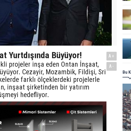
at Yurtdışında Büyüyor!
A+
ikli projeler inşa eden Ontan İnşaat,
A-
üyüyor. Cezayir, Mozambik, Fildişi, Sri
Bu K
elerde farklı ölçeklerdeki projelerle
, inşaat şirketinden bir yatırım
şmeyi hedefliyor.