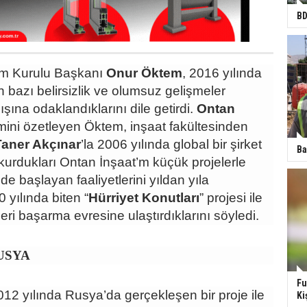
BD
m Kurulu Başkanı
Onur Öktem
, 2016 yılında
bazı belirsizlik ve olumsuz gelişmeler
ışına odaklandıklarını dile getirdi.
Ontan
şimini özetleyen Öktem, inşaat fakültesinden
aner Akçınar
’la 2006 yılında global bir şirket
Ba
kurdukları Ontan İnşaat’m küçük projelerle
de başlayan faaliyetlerini yıldan yıla
 yılında biten “
Hürriyet
Konutları
” projesi ile
leri başarma evresine ulaştırdıklarını söyledi.
USYA
Fu
12 yılında Rusya’da gerçekleşen bir proje ile
Ki