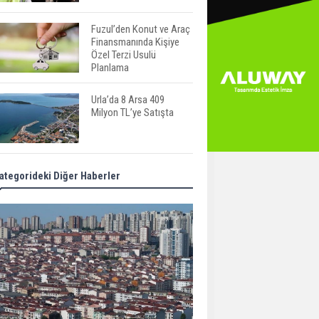
Fuzul’den Konut ve Araç
Finansmanında Kişiye
Özel Terzi Usulü
Planlama
Urla’da 8 Arsa 409
Milyon TL’ye Satışta
Kalyon İnşaat BAE'nin İlk
ategorideki Diğer Haberler
Yüksek Hızlı Demiryolu
Hattını İnşa Ediyor
ABD'de Konut Kredisi
Faizi Son Bir Yılın En
Yüksek Seviyesinde
TOKİ 51 İlde 540 Konut