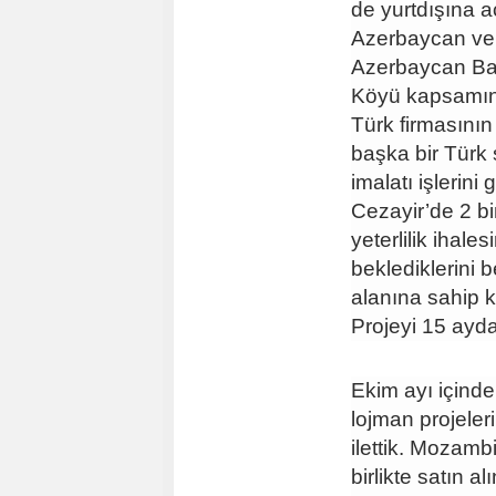
de yurtdışına aç
Azerbaycan ve 
Azerbaycan Bak
Köyü kapsamınd
Türk firmasının 
başka bir Türk ş
imalatı işlerini
Cezayir’de 2 bi
yeterlilik ihale
beklediklerini 
alanına sahip k
Projeyi 15 ayd
Ekim ayı içind
lojman projeler
ilettik. Mozamb
birlikte satın a