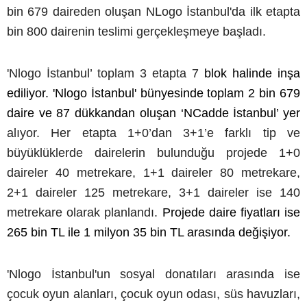
bin 679 daireden oluşan NLogo İstanbul'da ilk etapta
bin 800 dairenin teslimi gerçekleşmeye başladı.
'Nlogo İstanbul’ toplam 3 etapta 7
blok halinde inşa
ediliyor. 'Nlogo İstanbul' bünyesinde toplam 2 bin 679
daire ve
87 dükkandan oluşan ‘NCadde İstanbul’
yer
alıyor. Her etapta 1+0’dan 3+1’e farklı tip ve
büyüklüklerde dairelerin bulunduğu projede 1+0
daireler 40 metrekare, 1+1 daireler 80 metrekare,
2+1 daireler 125 metrekare, 3+1 daireler ise 140
metrekare olarak planlandı.
Projede daire fiyatları ise
265 bin TL ile 1 milyon 35 bin TL arasında değişiyor.
'Nlogo İstanbul'un sosyal donatıları arasında ise
çocuk oyun alanları, çocuk oyun odası, süs havuzları,