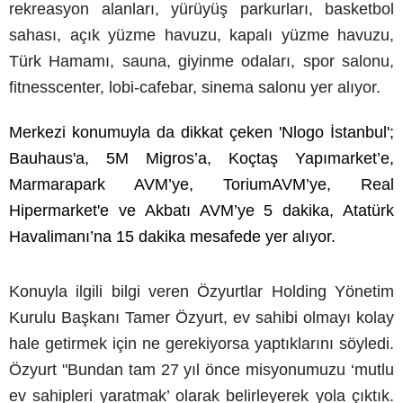
rekreasyon alanları, yürüyüş parkurları, basketbol
sahası, açık yüzme havuzu, kapalı yüzme havuzu,
Türk Hamamı, sauna, giyinme odaları, spor salonu,
fitnesscenter, lobi-cafebar, sinema salonu yer alıyor.
Merkezi konumuyla da dikkat çeken 'Nlogo İstanbul';
Bauhaus'a, 5M Migros’a, Koçtaş Yapımarket’e,
Marmarapark AVM’ye, ToriumAVM’ye, Real
Hipermarket'e ve Akbatı AVM’ye 5 dakika, Atatürk
Havalimanı’na 15 dakika mesafede yer alıyor.
Konuyla ilgili bilgi veren Özyurtlar Holding Yönetim
Kurulu Başkanı Tamer Özyurt, ev sahibi olmayı kolay
hale getirmek için ne gerekiyorsa yaptıklarını söyledi.
Özyurt "
Bundan tam 27 yıl önce misyonumuzu ‘mutlu
ev sahipleri yaratmak’ olarak belirleyerek yola çıktık.