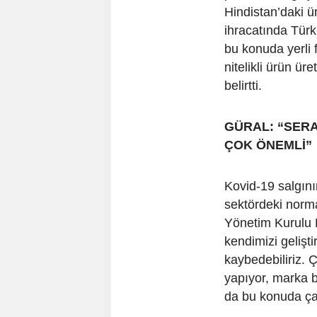
Hindistan’daki ü
ihracatında Türki
bu konuda yerli 
nitelikli ürün ür
belirtti.
GÜRAL: “SER
ÇOK ÖNEMLİ”
Kovid-19 salgını
sektördeki norm
Yönetim Kurulu B
kendimizi gelişt
kaybedebiliriz. 
yapıyor, marka bi
da bu konuda ça