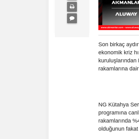
Son birkaç aydır 
ekonomik kriz h
kuruluşlarından 
rakamlarına dair 
NG Kütahya Sera
programına canlı
rakamlarında %4
olduğunun fakat ü