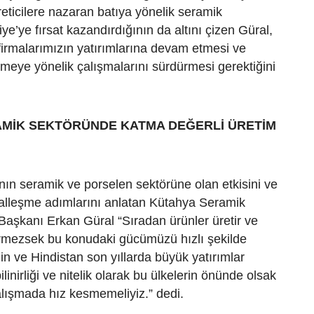
reticilere nazaran batıya yönelik seramik
ye’ye fırsat kazandırdığının da altını çizen Güral,
firmalarımızın yatırımlarına devam etmesi ve
etmeye yönelik çalışmalarını sürdürmesi gerektiğini
AMİK SEKTÖRÜNDE KATMA DEĞERLİ ÜRETİM
nın seramik ve porselen sektörüne olan etkisini ve
alleşme adımlarını anlatan Kütahya Seramik
aşkanı Erkan Güral “Sıradan ürünler üretir ve
irmezsek bu konudaki gücümüzü hızlı şekilde
Çin ve Hindistan son yıllarda büyük yatırımlar
linirliği ve nitelik olarak bu ülkelerin önünde olsak
lışmada hız kesmemeliyiz.” dedi.