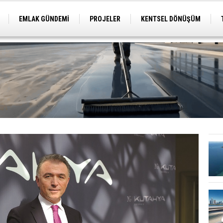
EMLAK GÜNDEMİ
PROJELER
KENTSEL DÖNÜŞÜM
TİCARİ PROJELER
ARSA-ARAZİ
İMAR