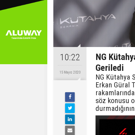
NG Kütahya
10:22
Geriledi
15 Mayıs 2020
NG Kütahya S
Erkan Güral 
rakamlarında
söz konusu o
durmadığının 