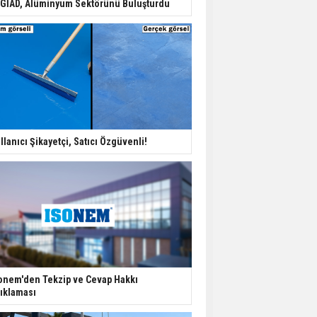
GİAD, Alüminyum Sektörünü Buluşturdu
İspanya'da Bir Yılda
Yüzde 16,2 Arttı
Konut Satışları Güçlü
Seyrini Korudu Yabancıya
Satış Geriledi
ABD'de İnşaat
llanıcı Şikayetçi, Satıcı Özgüvenli!
Harcamaları Geriledi
Tercih Döneminde
Barınma Telaşı Başladı
onem'den Tekzip ve Cevap Hakkı
ıklaması