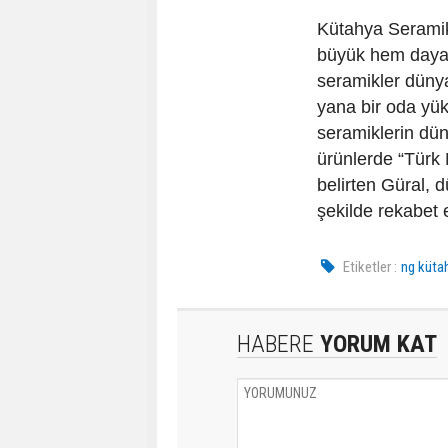
Kütahya Seramik
büyük hem dayan
seramikler dünya
yana bir oda yük
seramiklerin dün
ürünlerde “Türk 
belirten Güral, d
şekilde rekabet e
Etiketler :
ng küta
HABERE
YORUM KAT