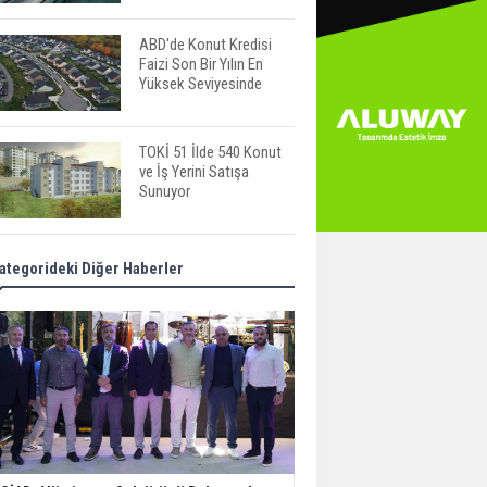
ABD'de Konut Kredisi
Faizi Son Bir Yılın En
Yüksek Seviyesinde
TOKİ 51 İlde 540 Konut
ve İş Yerini Satışa
Sunuyor
Yatırımcıların Bina Tercihi
ategorideki Diğer Haberler
Değişiyor: Dijital Altyapı
Öne Çıkıyor
TOKİ'nin Kiralık Sosyal
Konut Modeli Kiraları
Düşürür Mü?
İkinci El Konut Fiyatları