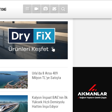
TOKİ
Urla’da 8 Arsa 409
Milyon TL’ye Satışta
Kalyon İnşaat BAE'nin İlk
Yüksek Hızlı Demiryolu
Hattını İnşa Ediyor