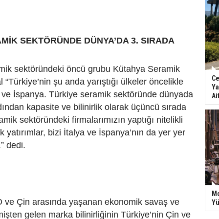
MİK SEKTÖRÜNDE DÜNYA’DA 3. SIRADA
amik sektöründeki öncü grubu Kütahya Seramik
Ce
“Türkiye’nin şu anda yarıştığı ülkeler öncelikle
Ya
a ve İspanya. Türkiye seramik sektöründe dünyada
Ai
dından kapasite ve bilinirlik olarak üçüncü sırada
amik sektöründeki firmalarımızın yaptığı nitelikli
k yatırımlar, bizi İtalya ve İspanya’nın da yer yer
” dedi.
Mo
D ve Çin arasında yaşanan ekonomik savaş ve
Yü
işten gelen marka bilinirliğinin Türkiye’nin Çin ve