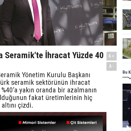
 Seramik'te İhracat Yüzde 40
A+
A-
Bu K
eramik Yönetim Kurulu Başkanı
Türk seramik sektörünün ihracat
 %40’a yakın oranda bir azalmanın
lduğunun fakat üretimlerinin hiç
altını çizdi.