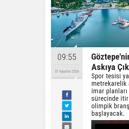
Göztepe'nin
09:55
Askıya Çık
07 Ağustos 2026
Spor tesisi y
metrekarelik 
imar planları 
sürecinde iti
olimpik branş
başlayacak.