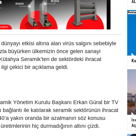
AL
dünyayı etkisi altına alan virüs salgını sebebiyle
ızla büyürken ülkemizin önce gelen sanayi
Kütahya Seramik’ten de sektördeki ihracat
Ku
ilgi çekici bir açıklama geldi.
mik Yönetim Kurulu Başkanı Erkan Güral bir TV
 bağlantı ile katılarak seramik sektörünün ihracat
0’a yakın oranda bir azalmanın söz konusu
İs
Aç
retimlerinin hiç durmadığının altını çizdi.