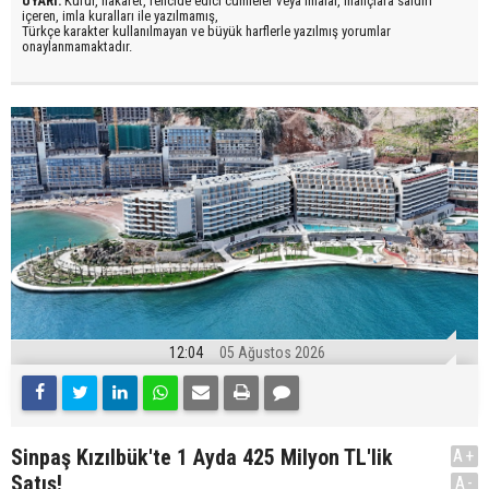
UYARI:
Küfür, hakaret, rencide edici cümleler veya imalar, inançlara saldırı
içeren, imla kuralları ile yazılmamış,
Türkçe karakter kullanılmayan ve büyük harflerle yazılmış yorumlar
onaylanmamaktadır.
12:04
05 Ağustos 2026
Sinpaş Kızılbük'te 1 Ayda 425 Milyon TL'lik
A+
Satış!
A-