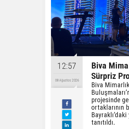
Biva Mimar
12:57
Sürpriz Pro
08 Ağustos 2026
Biva Mimarlık
Buluşmaları’n
projesinde ger
ortaklarının b
Bayraklı’daki 
tanıtıldı.