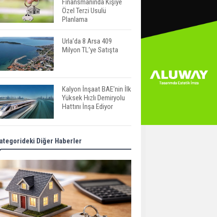
Finansmanında Kişiye
Özel Terzi Usulü
Planlama
Urla’da 8 Arsa 409
Milyon TL’ye Satışta
Kalyon İnşaat BAE'nin İlk
Yüksek Hızlı Demiryolu
Hattını İnşa Ediyor
ABD'de Konut Kredisi
ategorideki Diğer Haberler
Faizi Son Bir Yılın En
Yüksek Seviyesinde
TOKİ 51 İlde 540 Konut
ve İş Yerini Satışa
Sunuyor