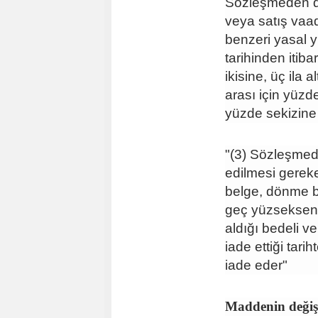
Sözleşmeden dö
veya satış vaad
benzeri yasal 
tarihinden itib
ikisine, üç ila a
arası için yüzde
yüzde sekizine 
"(3) Sözleşmed
edilmesi gereken
belge, dönme bil
geç yüzseksen gü
aldığı bedeli ve
iade ettiği tari
iade eder"
Maddenin değişt