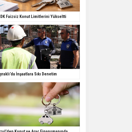
Yatırımcıların Bina Tercihi
Değişiyor: Dijital Altyapı
DK Faizsiz Konut Limitlerini Yükseltti
Öne Çıkıyor
TOKİ'nin Kiralık Sosyal
Konut Modeli Kiraları
Düşürür Mü?
İkinci El Konut Fiyatları
İspanya'da Bir Yılda
yraklı’da İnşaatlara Sıkı Denetim
Yüzde 16,2 Arttı
Konut Satışları Güçlü
Seyrini Korudu Yabancıya
Satış Geriledi
zul’den Konut ve Araç Finansmanında