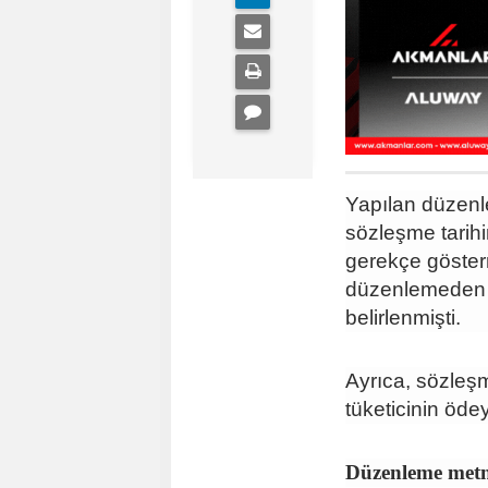
Yapılan düzenle
sözleşme tarihi
gerekçe göste
düzenlemeden ö
belirlenmişti.
Ayrıca, sözleş
tüketicinin ödey
Düzenleme metn