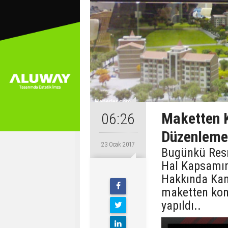
Maketten K
06:26
Düzenleme
23 Ocak 2017
Bugünkü Resm
Hal Kapsamın
Hakkında Ka
maketten kon
yapıldı..