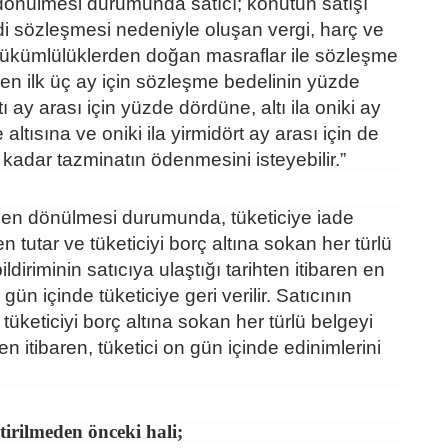
nülmesi durumunda satıcı; konutun satışı
i sözleşmesi nedeniyle oluşan vergi, harç ve
yükümlülüklerden doğan masraflar ile sözleşme
aren ilk üç ay için sözleşme bedelinin yüzde
ltı ay arası için yüzde dördüne, altı ila oniki ay
 altısına ve oniki ila yirmidört ay arası için de
kadar tazminatın ödenmesini isteyebilir.”
en dönülmesi durumunda, tüketiciye iade
 tutar ve tüketiciyi borç altına sokan her türlü
diriminin satıcıya ulaştığı tarihten itibaren en
n içinde tüketiciye geri verilir. Satıcının
 tüketiciyi borç altına sokan her türlü belgeyi
hten itibaren, tüketici on gün içinde edinimlerini
irilmeden önceki hali;