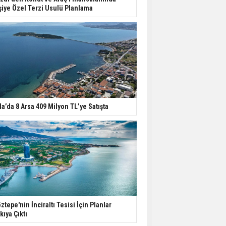
şiye Özel Terzi Usulü Planlama
la’da 8 Arsa 409 Milyon TL’ye Satışta
ztepe'nin İnciraltı Tesisi İçin Planlar
kıya Çıktı