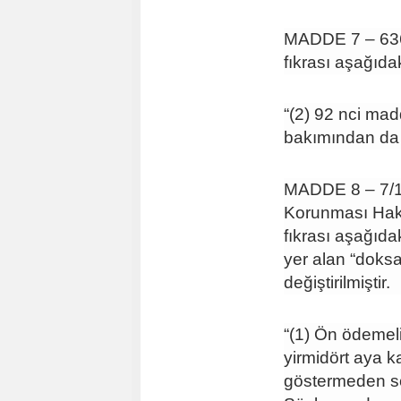
MADDE 7 – 6362
fıkrası aşağıdaki
“(2) 92 nci mad
bakımından da 
MADDE 8 – 7/11/
Korunması Hakk
fıkrası aşağıd
yer alan “doks
değiştirilmiştir.
“(1) Ön ödemeli
yirmidört aya k
göstermeden s