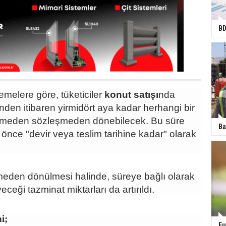
BD
melere göre, tüketiciler
konut satışı
nda
nden itibaren yirmidört aya kadar herhangi bir
rmeden sözleşmeden dönebilecek. Bu süre
Ba
nce "devir veya teslim tarihine kadar" olarak
meden dönülmesi halinde, süreye bağlı olarak
eceği tazminat miktarları da artırıldı.
i;
Fu