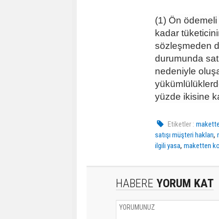
(1) Ön ödemeli 
kadar tüketici
sözleşmeden d
durumunda satı
nedeniyle oluşa
yükümlülüklerd
yüzde ikisine k
Etiketler :
makette
,
satışı müşteri hakları
,
ilgili yasa
maketten ko
HABERE
YORUM KAT