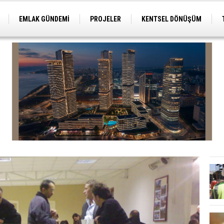
EMLAK GÜNDEMİ
PROJELER
KENTSEL DÖNÜŞÜM
TİCARİ PROJELER
ARSA-ARAZİ
İMAR