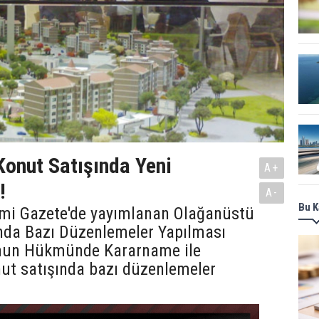
onut Satışında Yeni
A+
!
A-
Bu K
i Gazete'de yayımlanan Olağanüstü
da Bazı Düzenlemeler Yapılması
nun Hükmünde Kararname ile
ut satışında bazı düzenlemeler