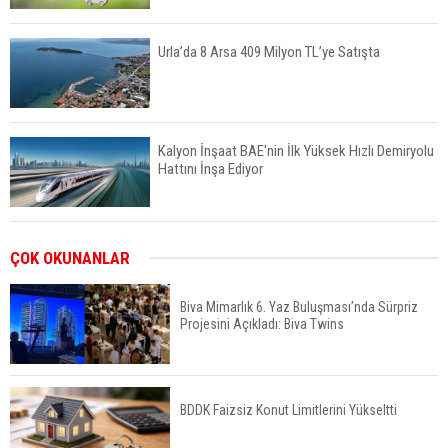
Urla’da 8 Arsa 409 Milyon TL’ye Satışta
Kalyon İnşaat BAE'nin İlk Yüksek Hızlı Demiryolu
Hattını İnşa Ediyor
ABD'de Konut Kredisi Faizi Son Bir Yılın En
ÇOK OKUNANLAR
Yüksek Seviyesinde
Biva Mimarlık 6. Yaz Buluşması’nda Sürpriz
Projesini Açıkladı: Biva Twins
TOKİ 51 İlde 540 Konut ve İş Yerini Satışa
Sunuyor
BDDK Faizsiz Konut Limitlerini Yükseltti
Yatırımcıların Bina Tercihi Değişiyor: Dijital Altyapı