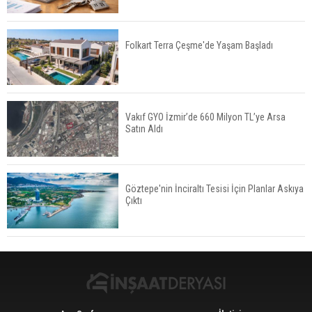
Öne Çıkıyor
Folkart Terra Çeşme'de Yaşam Başladı
TOKİ'nin Kiralık Sosyal Konut Modeli Kiraları
Düşürür Mü?
Vakıf GYO İzmir’de 660 Milyon TL’ye Arsa
Satın Aldı
İkinci El Konut Fiyatları İspanya'da Bir Yılda
Yüzde 16,2 Arttı
Göztepe'nin İnciraltı Tesisi İçin Planlar Askıya
Çıktı
Konut Satışları Güçlü Seyrini Korudu Yabancıya
Satış Geriledi