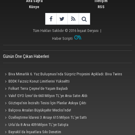
Ana Sayfa
İletişim
Künye
RSS
Tüm Hakları Saklıdır © 2016
İnşaat Deryası
|
Haber Scripti
Günün Öne Çıkan Haberleri
Biva Mimarlık 6. Yaz Buluşması’nda Sürpriz Projesini Açıkladı: Biva Twins
BDDK Faizsiz Konut Limitlerini Yükseltti
Folkart Terra Çeşme'de Yaşam Başladı
Vakıf GYO İzmir’de 660 Milyon TL’ye Arsa Satın Aldı
Göztepe'nin İnciraltı Tesisi İçin Planlar Askıya Çıktı
Balçova Arsaları Büyükşehir Meclisi'nde!
Özelleştirme İdaresi 3 Arsayı 615 Milyon TL’ye Sattı
Urla’da 8 Arsa 409 Milyon TL’ye Satışta
Bayraklı’da İnşaatlara Sıkı Denetim