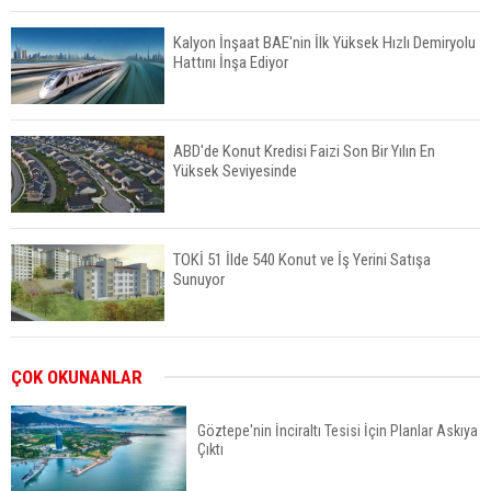
Kalyon İnşaat BAE'nin İlk Yüksek Hızlı Demiryolu
Hattını İnşa Ediyor
ABD'de Konut Kredisi Faizi Son Bir Yılın En
Yüksek Seviyesinde
TOKİ 51 İlde 540 Konut ve İş Yerini Satışa
Sunuyor
Yatırımcıların Bina Tercihi Değişiyor: Dijital Altyapı
ÇOK OKUNANLAR
Öne Çıkıyor
Göztepe'nin İnciraltı Tesisi İçin Planlar Askıya
Çıktı
TOKİ'nin Kiralık Sosyal Konut Modeli Kiraları