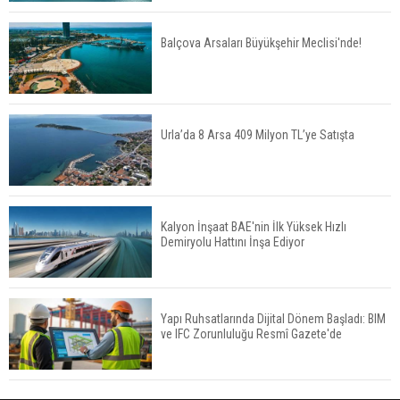
Düşürür Mü?
Balçova Arsaları Büyükşehir Meclisi'nde!
İkinci El Konut Fiyatları İspanya'da Bir Yılda
Yüzde 16,2 Arttı
Urla’da 8 Arsa 409 Milyon TL’ye Satışta
Konut Satışları Güçlü Seyrini Korudu Yabancıya
Satış Geriledi
Kalyon İnşaat BAE'nin İlk Yüksek Hızlı
Demiryolu Hattını İnşa Ediyor
ABD'de İnşaat Harcamaları Geriledi
Yapı Ruhsatlarında Dijital Dönem Başladı: BIM
ve IFC Zorunluluğu Resmî Gazete'de
Tercih Döneminde Barınma Telaşı Başladı