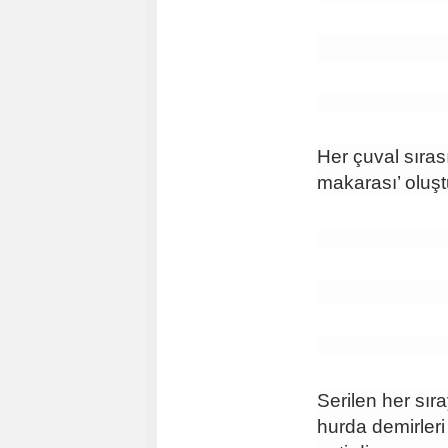
Her çuval sırası
makarası’ oluşt
Serilen her sır
hurda demirleri