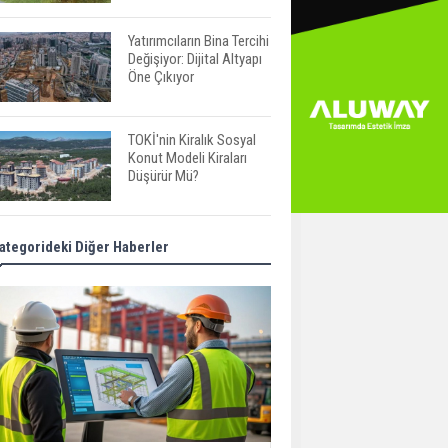
Yatırımcıların Bina Tercihi
Değişiyor: Dijital Altyapı
Öne Çıkıyor
TOKİ'nin Kiralık Sosyal
Konut Modeli Kiraları
Düşürür Mü?
İkinci El Konut Fiyatları
ategorideki Diğer Haberler
İspanya'da Bir Yılda
Yüzde 16,2 Arttı
Konut Satışları Güçlü
Seyrini Korudu Yabancıya
Satış Geriledi
ABD'de İnşaat