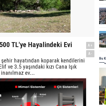
.500 TL'ye Hayalindeki Evi
A+
A-
Bu K
 şehir hayatından koparak kendilerini
lif ve 3.5 yaşındaki kızı Cana Işık
 inanılmaz ev...