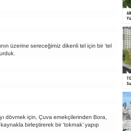
AB
Yü
nın üzerine sereceğimiz dikenli tel için bir ‘tel
urduk.
TO
Su
ayı dövmek için, Çuva emekçilerinden Bora,
 kaynakla birleştirerek bir ‘tokmak’ yapıp