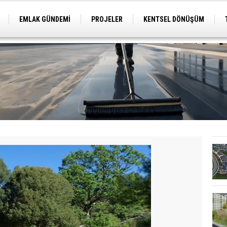
EMLAK GÜNDEMİ
PROJELER
KENTSEL DÖNÜŞÜM
TİCARİ PROJELER
ARSA-ARAZİ
İMAR