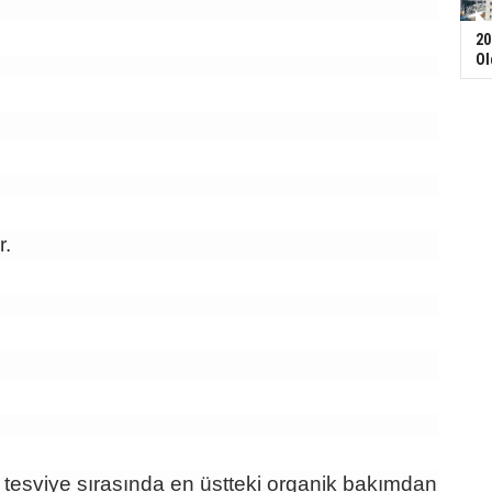
20
Ol
r.
 tesviye sırasında en üstteki organik bakımdan