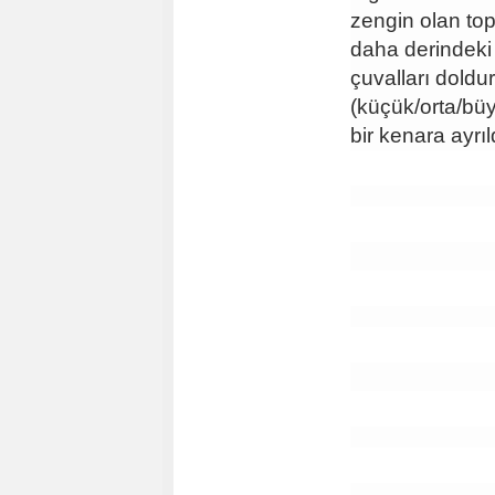
zengin olan top
daha derindeki 
çuvalları doldu
(küçük/orta/bü
bir kenara ayrıl