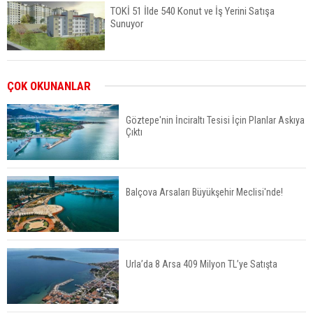
TOKİ 51 İlde 540 Konut ve İş Yerini Satışa
Sunuyor
Yatırımcıların Bina Tercihi Değişiyor: Dijital Altyapı
ÇOK OKUNANLAR
Öne Çıkıyor
Göztepe'nin İnciraltı Tesisi İçin Planlar Askıya
Çıktı
TOKİ'nin Kiralık Sosyal Konut Modeli Kiraları
Düşürür Mü?
Balçova Arsaları Büyükşehir Meclisi'nde!
İkinci El Konut Fiyatları İspanya'da Bir Yılda
Yüzde 16,2 Arttı
Urla’da 8 Arsa 409 Milyon TL’ye Satışta
Konut Satışları Güçlü Seyrini Korudu Yabancıya
Satış Geriledi