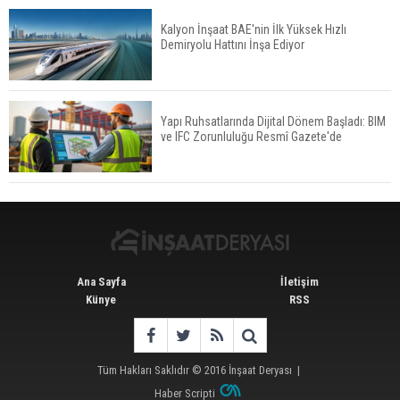
Kalyon İnşaat BAE'nin İlk Yüksek Hızlı
Demiryolu Hattını İnşa Ediyor
ABD'de İnşaat Harcamaları Geriledi
Yapı Ruhsatlarında Dijital Dönem Başladı: BIM
ve IFC Zorunluluğu Resmî Gazete'de
Tercih Döneminde Barınma Telaşı Başladı
Ana Sayfa
İletişim
Künye
RSS
Tüm Hakları Saklıdır © 2016
İnşaat Deryası
|
Haber Scripti