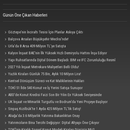
Günün Öne Çıkan Haberleri
Göztepe'nin İnciraltı Tesisi İçin Planlar Askıya Çıktı
Balçova Arsaları Büyükşehir Meclisi'nde!
Urla’da 8 Arsa 409 Milyon TL’ye Satışta
Kalyon İnşaat BAE'nin İlk Yüksek Hızlı Demiryolu Hattını İnşa Ediyor
Yapı Ruhsatlarında Dijital Dönem Başladı: BIM ve IFC Zorunluluğu Resmî
Gazete'de
2027 Yılı İnşaat Metrekare Maliyetleri Belli Oldu!
Yazlık Kiraları Günlük 75 Bin, Aylık 10 Milyon Lira!
Kentsel Dönüşüm Süreci ve Kat Maliklerinin Hakları
TOKİ 51 İlde 540 Konut ve İş Yerini Satışa Sunuyor
ABD'de Konut Kredisi Faizi Son Bir Yılın En Yüksek Seviyesinde
UK İnşaat ve Mimarlık Turgutlu ve Bodrum’da Yeni Projeye Başlıyor
Sinpaş Kızılbük'te 1 Ayda 425 Milyon TL'lik Satış!
Aliağa’da 3.6 Milyarlık Yatırıma Bakanlıktan Onay
Yatırımcıların Bina Tercihi Değişiyor: Dijital Altyapı Öne Çıkıyor
TOKİ'nin Kiralık Sosyal Konut Modeli Kiraları Düşürür Mü?