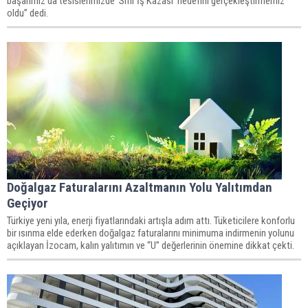
başarımız da tesislerimizde ‘Sıfır İş Kazası’ hedefini gerçekleştirmemiz
oldu” dedi.
Doğalgaz Faturalarını Azaltmanın Yolu Yalıtımdan
Geçiyor
Türkiye yeni yıla, enerji fiyatlarındaki artışla adım attı. Tüketicilere konforlu
bir ısınma elde ederken doğalgaz faturalarını minimuma indirmenin yolunu
açıklayan İzocam, kalın yalıtımın ve “U” değerlerinin önemine dikkat çekti.