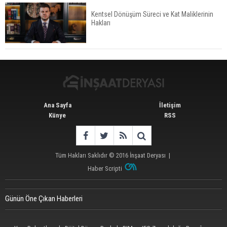
Kentsel Dönüşüm Süreci ve Kat Maliklerinin
Hakları
İstanbul'da 15 Bin Kiralık Sosyal Konut Eylülde
Kiraya Verilecek
Ana Sayfa
İletişim
Künye
RSS
Tüm Hakları Saklıdır © 2016
İnşaat Deryası
|
Haber Scripti
Günün Öne Çıkan Haberleri