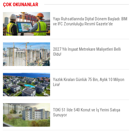
İkinci El Konut Fiyatları İspanya'da Bir Yılda
ÇOK OKUNANLAR
Yüzde 16,2 Arttı
Yapı Ruhsatlarında Dijital Dönem Başladı: BIM
ve IFC Zorunluluğu Resmî Gazete'de
Konut Satışları Güçlü Seyrini Korudu Yabancıya
Satış Geriledi
2027 Yılı İnşaat Metrekare Maliyetleri Belli
Oldu!
ABD'de İnşaat Harcamaları Geriledi
Yazlık Kiraları Günlük 75 Bin, Aylık 10 Milyon
Lira!
Tercih Döneminde Barınma Telaşı Başladı
TOKİ 51 İlde 540 Konut ve İş Yerini Satışa
Sunuyor
Aileden Miras Kalan Ev Nasıl Satılır?