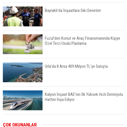
Bayraklı’da İnşaatlara Sıkı Denetim
Fuzul’den Konut ve Araç Finansmanında Kişiye
Özel Terzi Usulü Planlama
Urla’da 8 Arsa 409 Milyon TL’ye Satışta
Kalyon İnşaat BAE'nin İlk Yüksek Hızlı Demiryolu
Hattını İnşa Ediyor
ABD'de Konut Kredisi Faizi Son Bir Yılın En
ÇOK OKUNANLAR