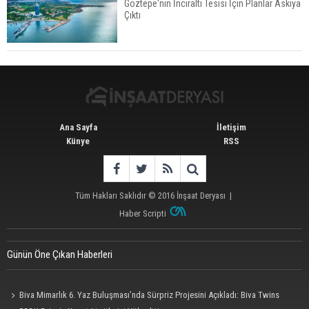
Göztepe'nin İnciraltı Tesisi İçin Planlar Askıya
Çıktı
Konut Satışları Güçlü Seyrini Korudu Yabancıya
Satış Geriledi
Ana Sayfa
İletişim
Künye
RSS
Tüm Hakları Saklıdır © 2016
İnşaat Deryası
|
Haber Scripti
Günün Öne Çıkan Haberleri
Biva Mimarlık 6. Yaz Buluşması’nda Sürpriz Projesini Açıkladı: Biva Twins