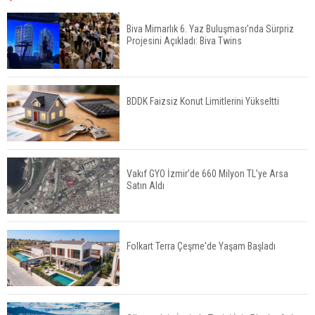
Yüksek Seviyesinde
Biva Mimarlık 6. Yaz Buluşması’nda Sürpriz
Projesini Açıkladı: Biva Twins
TOKİ 51 İlde 540 Konut ve İş Yerini Satışa
Sunuyor
BDDK Faizsiz Konut Limitlerini Yükseltti
Yatırımcıların Bina Tercihi Değişiyor: Dijital Altyapı
Öne Çıkıyor
Vakıf GYO İzmir’de 660 Milyon TL’ye Arsa
Satın Aldı
TOKİ'nin Kiralık Sosyal Konut Modeli Kiraları
Düşürür Mü?
Folkart Terra Çeşme'de Yaşam Başladı
İkinci El Konut Fiyatları İspanya'da Bir Yılda
Yüzde 16,2 Arttı