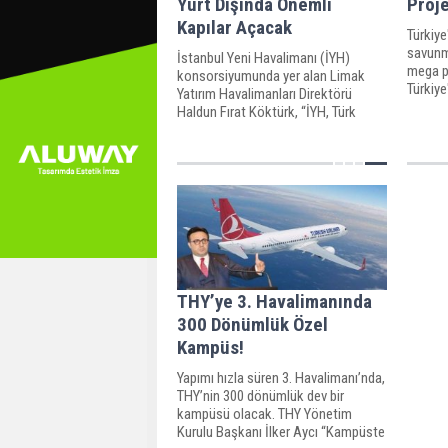
Yurt Dışında Önemli
Proje
Kapılar Açacak
Türkiye
savunma
İstanbul Yeni Havalimanı (İYH)
mega pr
konsorsiyumunda yer alan Limak
Türkiye
Yatırım Havalimanları Direktörü
projeler
Haldun Fırat Köktürk, “İYH, Türk
müteahhitliğine yurt dışında önemli
kapılar açacak" dedi.
THY’ye 3. Havalimanında
300 Dönümlük Özel
Kampüs!
Yapımı hızla süren 3. Havalimanı’nda,
THY’nin 300 dönümlük dev bir
kampüsü olacak. THY Yönetim
Kurulu Başkanı İlker Aycı “Kampüste