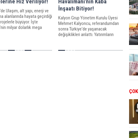
lerine Hız Veriliyor!
Havalimanı'nın Kaba
İnşaatı Bitiyor!
'de Ulaşım, alt yapı, enerji ve
 alanlarında hayata geçirdiği
Kalyon Grup Yönetim Kurulu Üyesi
ojelerle büyüyor. İşte
Mehmet Kalyoncu, referandumdan
'nin milyar dolarlık mega
sonra Türkiye'de yaşanacak
i...
değişiklikleri anlattı. Yatırımların
büyüyeceğini söyleyen Kalyoncu,
İstanbul Yeni Havalimanı ile ilgili bilgi
verdi.
ÇOK