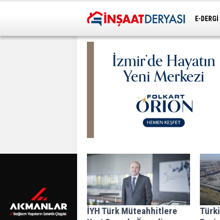
E-DERGİ
ULAŞIM
İYH Türk Müteahhitlere
Türk