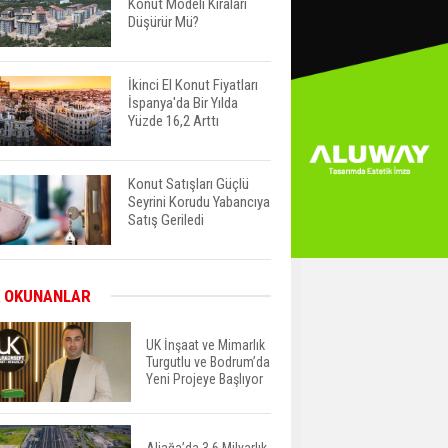
Konut Modeli Kiraları
Düşürür Mü?
İkinci El Konut Fiyatları
İspanya'da Bir Yılda
Yüzde 16,2 Arttı
Konut Satışları Güçlü
Seyrini Korudu Yabancıya
Satış Geriledi
ABD'de İnşaat
 OKUNANLAR
Harcamaları Geriledi
UK İnşaat ve Mimarlık
Turgutlu ve Bodrum’da
Yeni Projeye Başlıyor
Tercih Döneminde
Barınma Telaşı Başladı