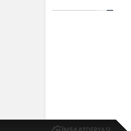
Genel Müdürlük ve 5-6 bin
metrekarelik lounge alanımız
olacak” dedi.