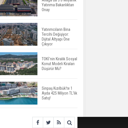
Aliağa’da 3.6 Milyarlık
Yatırıma Bakanlıktan
Aileden Miras Kalan Ev
Onay
Nasıl Satılır?
Yatırımcıların Bina
Tercihi Değişiyor:
İstanbul'da 15 Bin Kiralık
Dijital Altyapı Öne
Sosyal Konut Eylülde
Çıkıyor
Kiraya Verilecek
TOKİ'nin Kiralık Sosyal
Konut Modeli Kiraları
Miras Kalan Ev ve Tarım
Düşürür Mü?
Arazilerinde Yeni Dönem
Başlıyor
Sinpaş Kızılbük'te 1
Ayda 425 Milyon TL'lik
Avrupa'da Konut
Satış!
Yatırımında Yeni Cazip
Ülke: Fransa