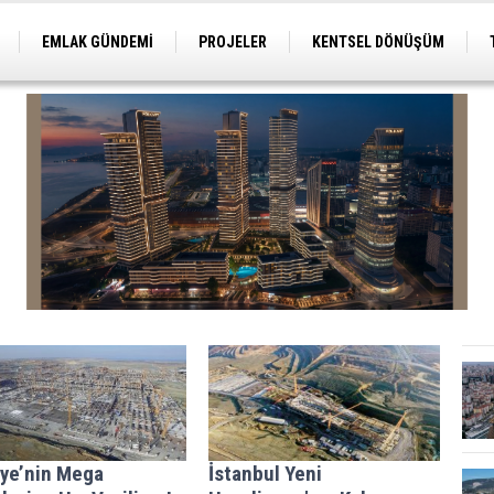
EMLAK GÜNDEMİ
PROJELER
KENTSEL DÖNÜŞÜM
TİCARİ PROJELER
ARSA-ARAZİ
İMAR
iye’nin Mega
İstanbul Yeni