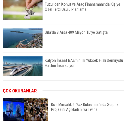
Fuzul’den Konut ve Araç Finansmanında Kişiye
Özel Terzi Usulü Planlama
Urla’da 8 Arsa 409 Milyon TL’ye Satışta
Kalyon İnşaat BAE'nin İlk Yüksek Hızlı Demiryolu
Hattını İnşa Ediyor
ABD'de Konut Kredisi Faizi Son Bir Yılın En
ÇOK OKUNANLAR
Yüksek Seviyesinde
Biva Mimarlık 6. Yaz Buluşması’nda Sürpriz
Projesini Açıkladı: Biva Twins
TOKİ 51 İlde 540 Konut ve İş Yerini Satışa
Sunuyor