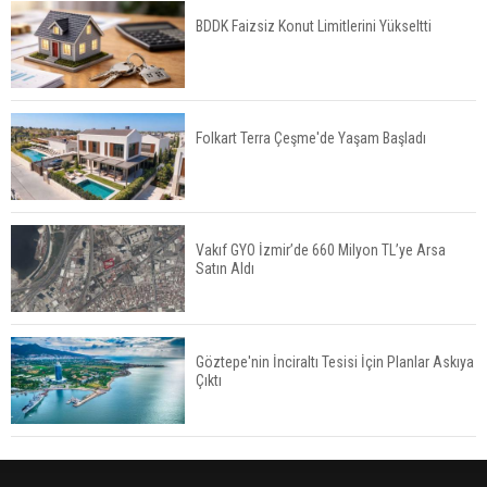
BDDK Faizsiz Konut Limitlerini Yükseltti
Yatırımcıların Bina Tercihi Değişiyor: Dijital Altyapı
Öne Çıkıyor
Folkart Terra Çeşme'de Yaşam Başladı
TOKİ'nin Kiralık Sosyal Konut Modeli Kiraları
Düşürür Mü?
Vakıf GYO İzmir’de 660 Milyon TL’ye Arsa
Satın Aldı
İkinci El Konut Fiyatları İspanya'da Bir Yılda
Yüzde 16,2 Arttı
Göztepe'nin İnciraltı Tesisi İçin Planlar Askıya
Çıktı
Konut Satışları Güçlü Seyrini Korudu Yabancıya
Satış Geriledi