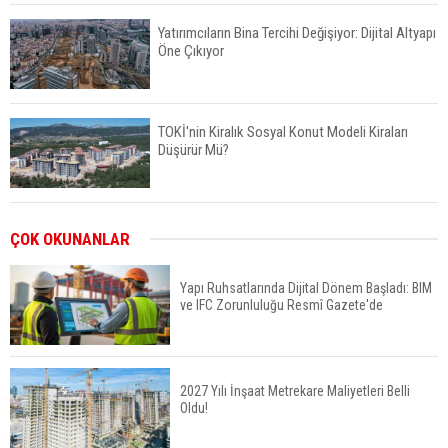
Yatırımcıların Bina Tercihi Değişiyor: Dijital Altyapı
Öne Çıkıyor
TOKİ'nin Kiralık Sosyal Konut Modeli Kiraları
Düşürür Mü?
İkinci El Konut Fiyatları İspanya'da Bir Yılda
ÇOK OKUNANLAR
Yüzde 16,2 Arttı
Yapı Ruhsatlarında Dijital Dönem Başladı: BIM
ve IFC Zorunluluğu Resmî Gazete'de
Konut Satışları Güçlü Seyrini Korudu Yabancıya
Satış Geriledi
2027 Yılı İnşaat Metrekare Maliyetleri Belli
Oldu!
ABD'de İnşaat Harcamaları Geriledi