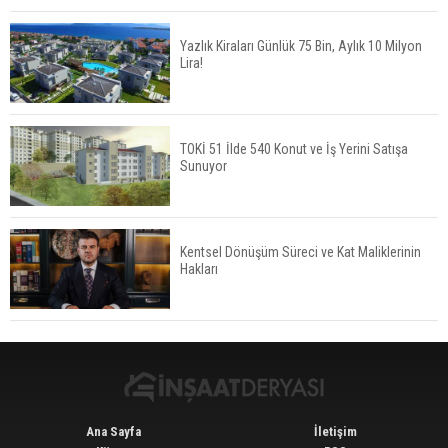
Yazlık Kiraları Günlük 75 Bin, Aylık 10 Milyon
Lira!
Tercih Döneminde Barınma Telaşı Başladı
TOKİ 51 İlde 540 Konut ve İş Yerini Satışa
Sunuyor
Aileden Miras Kalan Ev Nasıl Satılır?
Kentsel Dönüşüm Süreci ve Kat Maliklerinin
Hakları
İstanbul'da 15 Bin Kiralık Sosyal Konut Eylülde
Kiraya Verilecek
Ana Sayfa
İletişim