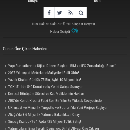
Künye
RSS
Tüm Hakları Saklıdır © 2016
İnşaat Deryası
|
Haber Scripti
Günün Öne Çıkan Haberleri
Yapı Ruhsatlarında Dijital Dönem Başladı: BIM ve IFC Zorunluluğu Resmî
Gazete'de
2027 Yılı İnşaat Metrekare Maliyetleri Belli Oldu!
Yazlık Kiraları Günlük 75 Bin, Aylık 10 Milyon Lira!
TOKİ 51 İlde 540 Konut ve İş Yerini Satışa Sunuyor
Kentsel Dönüşüm Süreci ve Kat Maliklerinin Hakları
ABD'de Konut Kredisi Faizi Son Bir Yılın En Yüksek Seviyesinde
UK İnşaat ve Mimarlık Turgutlu ve Bodrum’da Yeni Projeye Başlıyor
Aliağa’da 3.6 Milyarlık Yatırıma Bakanlıktan Onay
Sinpaş Kızılbük'te 1 Ayda 425 Milyon TL'lik Satış!
Yatırımcıların Bina Tercihi Değişiyor: Dijital Altyapı Öne Çıkıyor