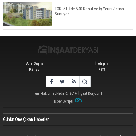
TOKİ 51 İlde 540 Konut ve İş Yerini Satışa
Sunuyor
İstanbul'da 15 Bin Kiralık Sosyal Konut Eylülde
Kiraya Verilecek
Ana Sayfa
İletişim
Künye
RSS
Tüm Hakları Saklıdır © 2016
İnşaat Deryası
|
Haber Scripti
Günün Öne Çıkan Haberleri