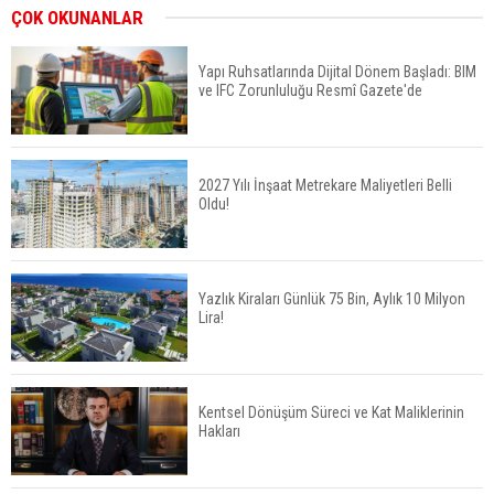
İkinci El Konut Fiyatları İspanya'da Bir Yılda
ÇOK OKUNANLAR
Yüzde 16,2 Arttı
Yapı Ruhsatlarında Dijital Dönem Başladı: BIM
ve IFC Zorunluluğu Resmî Gazete'de
Konut Satışları Güçlü Seyrini Korudu Yabancıya
Satış Geriledi
2027 Yılı İnşaat Metrekare Maliyetleri Belli
Oldu!
ABD'de İnşaat Harcamaları Geriledi
Yazlık Kiraları Günlük 75 Bin, Aylık 10 Milyon
Lira!
Tercih Döneminde Barınma Telaşı Başladı
Kentsel Dönüşüm Süreci ve Kat Maliklerinin
Hakları
Aileden Miras Kalan Ev Nasıl Satılır?