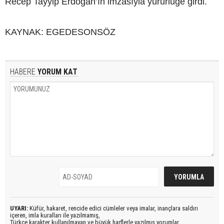
Recep Tayyip Erdoğan’ın imzasıyla yürürlüğe girdi.
KAYNAK: EGEDESONSÖZ
HABERE
YORUM KAT
UYARI:
Küfür, hakaret, rencide edici cümleler veya imalar, inançlara saldırı
içeren, imla kuralları ile yazılmamış,
Türkçe karakter kullanılmayan ve büyük harflerle yazılmış yorumlar