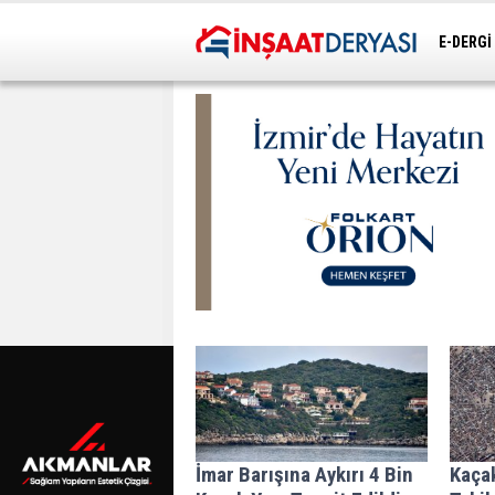
E-DERGİ
ULAŞIM
İmar Barışına Aykırı 4 Bin
Kaça