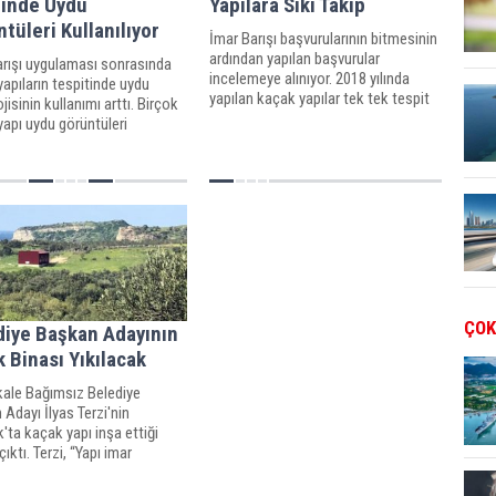
binde Uydu
Yapılara Sıkı Takip
tüleri Kullanılıyor
İmar Barışı başvurularının bitmesinin
ardından yapılan başvurular
arışı uygulaması sonrasında
incelemeye alınıyor. 2018 yılında
apıların tespitinde uydu
yapılan kaçak yapılar tek tek tespit
jisinin kullanımı arttı. Birçok
edilip yıkılıyor. 105 kaçak binanın yapı
apı uydu görüntüleri
kayıt belgesi iptal edilirken 400 yapı
de tespit edilip yıkıldı.
takibe alındı.
ÇOK
diye Başkan Adayının
 Binası Yıkılacak
ale Bağımsız Belediye
Adayı İlyas Terzi'nin
'ta kaçak yapı inşa ettiği
çıktı. Terzi, “Yapı imar
n faydalandı ve ruhsatlı”
yetkililer ise yapının yıkılması