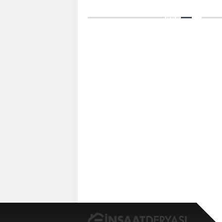
için ger
söyledi