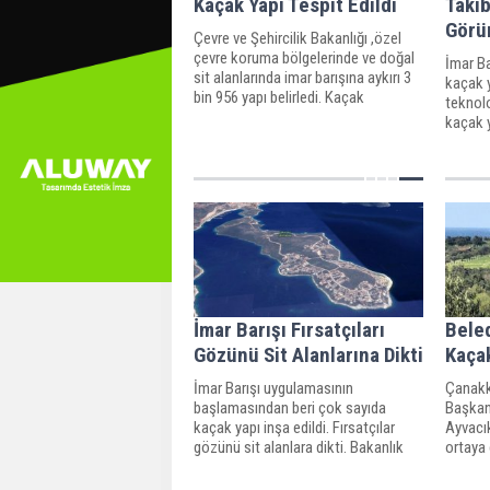
Kaçak Yapı Tespit Edildi
Taki
Görün
Çevre ve Şehircilik Bakanlığı ,özel
çevre koruma bölgelerinde ve doğal
İmar B
sit alanlarında imar barışına aykırı 3
kaçak y
bin 956 yapı belirledi. Kaçak
teknolo
yapılardan 423'ü yıkılırken, bin 278'i
kaçak y
için suç duyurusu yapıldı.
sayesin
İmar Barışı Fırsatçıları
Bele
Gözünü Sit Alanlarına Dikti
Kaçak
İmar Barışı uygulamasının
Çanakk
başlamasından beri çok sayıda
Başkan 
kaçak yapı inşa edildi. Fırsatçılar
Ayvacık
gözünü sit alanlara dikti. Bakanlık
ortaya 
ise kaçak yapıları uydudan tespit
affında
edip tek tek yıktırıyor.
derken 