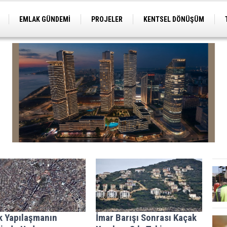
EMLAK GÜNDEMİ
PROJELER
KENTSEL DÖNÜŞÜM
TİCARİ PROJELER
ARSA-ARAZİ
İMAR
k Yapılaşmanın
İmar Barışı Sonrası Kaçak