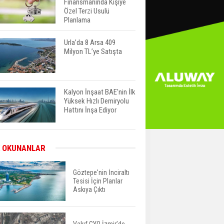
Finansmanında Kişiye
Özel Terzi Usulü
Planlama
Urla’da 8 Arsa 409
Milyon TL’ye Satışta
Kalyon İnşaat BAE'nin İlk
Yüksek Hızlı Demiryolu
Hattını İnşa Ediyor
ABD'de Konut Kredisi
 OKUNANLAR
Faizi Son Bir Yılın En
Yüksek Seviyesinde
Göztepe'nin İnciraltı
Tesisi İçin Planlar
Askıya Çıktı
TOKİ 51 İlde 540 Konut
ve İş Yerini Satışa
Sunuyor