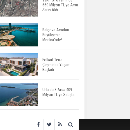
Vakıf GYO İzmir’de
660 Milyon TL’ye Arsa
Yatırımcıların Bina Tercihi
Satın Aldı
Değişiyor: Dijital Altyapı
Öne Çıkıyor
Balçova Arsaları
Büyükşehir
TOKİ'nin Kiralık Sosyal
Meclisi'nde!
Konut Modeli Kiraları
Düşürür Mü?
Folkart Terra
Çeşme'de Yaşam
İkinci El Konut Fiyatları
Başladı
İspanya'da Bir Yılda
Yüzde 16,2 Arttı
Urla’da 8 Arsa 409
Milyon TL’ye Satışta
Konut Satışları Güçlü
Seyrini Korudu Yabancıya
Satış Geriledi